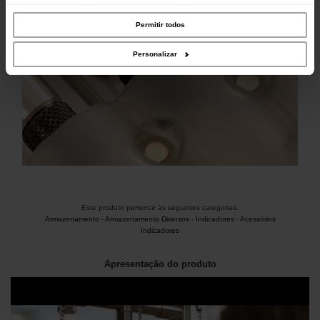
partilhamos informações acerca da sua utilização do site com os nossos
parceiros de redes sociais, de publicidade e de análise, que as podem combinar
com outras informações que lhes forneceu ou recolhidas por estes a partir da
Permitir todos
sua utilização dos respetivos serviços.
Personalizar
Este produto pertence às seguintes categorias:
Armazenamento
-
Armazenamento Diversos
-
Indicadores
-
Acessórios
Indicadores
Apresentação do produto