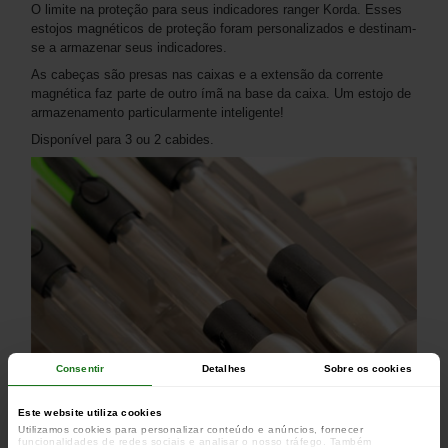
O limite na proteção para seus indicadores ranger Korda. Esses
estojos magnéticos de proteção foram personalizados e destinam-
se a armazenar seus indicadores.
As cabeças são presas nas caixas e a extensão da corrente
magnética faz parte de outro ímã na base da caixa. Um estojo de
armazenamento particularmente inteligente!
Disponível para 3 ou 2 cabides.
Consentir
Detalhes
Sobre os cookies
Este website utiliza cookies
Utilizamos cookies para personalizar conteúdo e anúncios, fornecer
funcionalidades de redes sociais e analisar o nosso tráfego. Também