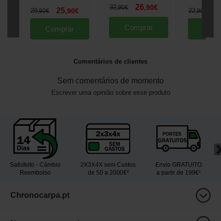
26
32
,
90
€
,
90
€
25
1
29
,
90
€
22
,
90
€
,
90
€
Comprar
Comprar
Comp
Comentários de clientes
Sem comentários de momento
Escrever uma opinião sobre esse produto
Satisfeito - Câmbio
2X3X4X sem Custos
Envio GRATUITO
Reembolso
de 50 a 2000€²
a partir de 199€¹
Chronocarpa.pt