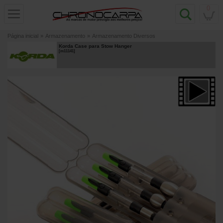
0
Página inicial
»
Armazenamento
»
Armazenamento Diversos
Korda Case para Stow Hanger
[
m11141
]