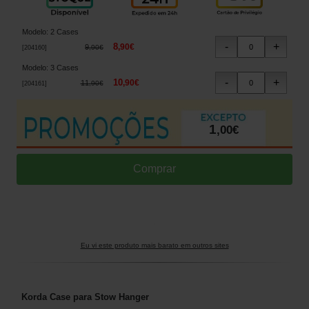
Modelo
:
2 Cases
8
,
90
€
9
,
90
€
[
204160
]
Modelo
:
3 Cases
10
,
90
€
11
,
90
€
[
204161
]
1
,
00
€
Eu vi este produto mais barato em outros sites
Korda Case para Stow Hanger