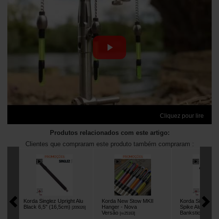
Cliquez pour lire
Produtos relacionados com este artigo:
Clientes que compraram este produto também compraram :
Korda Singlez Upright Alu
Korda New Stow MKII
Korda Singlez 
Black 6,5" (16,5cm)
Hanger - Nova
Spike Alu Black
[
205026
]
Versão
Banksticks
[
m25163
]
[
20503