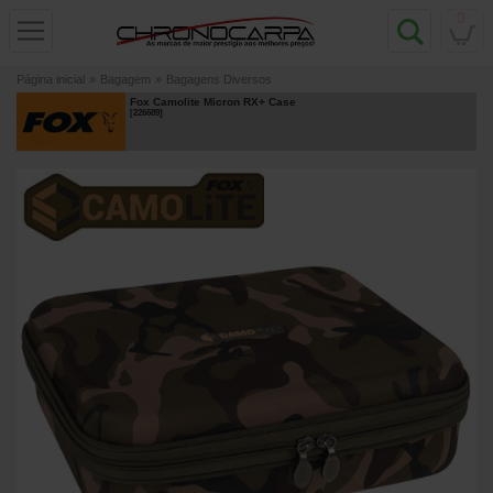
0
Página inicial
»
Bagagem
»
Bagagens Diversos
Fox Camolite Micron RX+ Case
[
226689
]