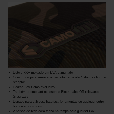
Estojo RX+ moldado em EVA camuflado
Construído para armazenar perfeitamente até 4 alarmes RX+ e
receptor
Padrão Fox Camo exclusivo
Também acomodará acessórios Black Label QR relevantes e
Snag Ears
Espaço para cabides, baterias, ferramentas ou qualquer outro
tipo de artigos úteis
2 bolsos de rede com fecho na tampa para guardar Fox