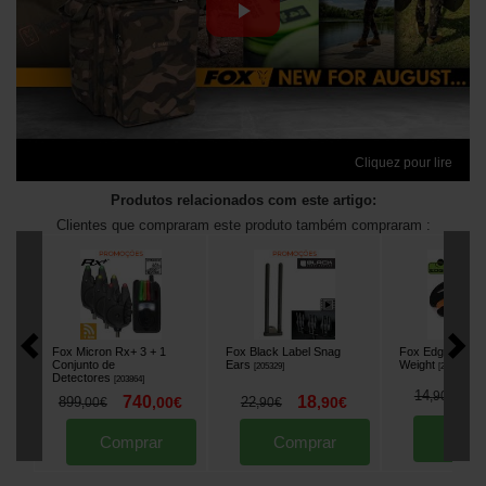
Cliquez pour lire
Produtos relacionados com este artigo:
Clientes que compraram este produto também compraram :
Fox Micron Rx+ 3 + 1
Fox Black Label Snag
Fox Edges Capt
Conjunto de
Ears
Weight
[
205329
]
[
211009A
]
Detectores
[
203864
]
1
14
,
90
€
740
18
899
,
00
€
22
,
90
€
,
00
€
,
90
€
Comp
Comprar
Comprar