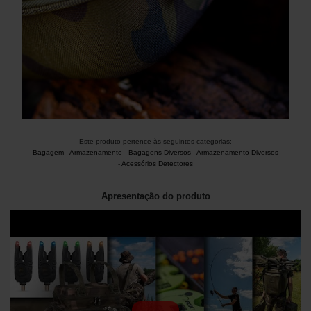
Este produto pertence às seguintes categorias:
Bagagem
-
Armazenamento
-
Bagagens Diversos
-
Armazenamento Diversos
-
Acessórios Detectores
Apresentação do produto