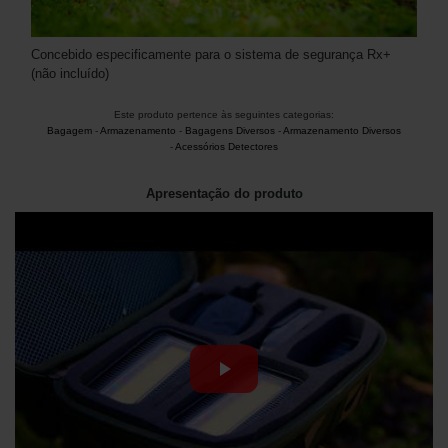
Concebido especificamente para o sistema de segurança Rx+
(não incluído)
Este produto pertence às seguintes categorias:
Bagagem
-
Armazenamento
-
Bagagens Diversos
-
Armazenamento Diversos
-
Acessórios Detectores
Apresentação do produto