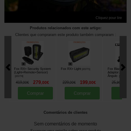
Cliquez pour lire
Produtos relacionados com este artigo:
Clientes que compraram este produto também compraram :
Fox RX+ Security System
Fox RX+ Light
Fox Black Label
[
221771
]
(Light+Remote+Sensor)
Adaptor Adaptad
Ângulo
[
221774
]
[
205674
]
279
199
2
419
,
00
€
229
,
00
€
25
,
00
€
,
00
€
,
90
€
Comprar
Comprar
Comp
Comentários de clientes
Sem comentários de momento
Escrever uma opinião sobre esse produto