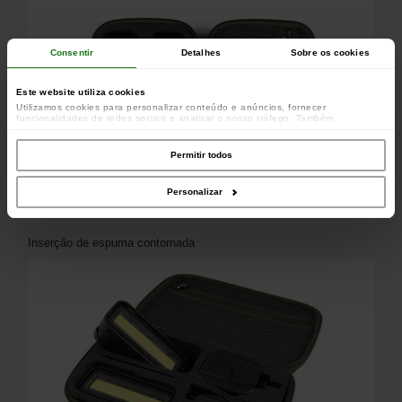
Consentir
Detalhes
Sobre os cookies
Este website utiliza cookies
Utilizamos cookies para personalizar conteúdo e anúncios, fornecer
funcionalidades de redes sociais e analisar o nosso tráfego. Também
partilhamos informações acerca da sua utilização do site com os nossos
parceiros de redes sociais, de publicidade e de análise, que as podem combinar
com outras informações que lhes forneceu ou recolhidas por estes a partir da
Permitir todos
sua utilização dos respetivos serviços.
Personalizar
Inserção de espuma contornada