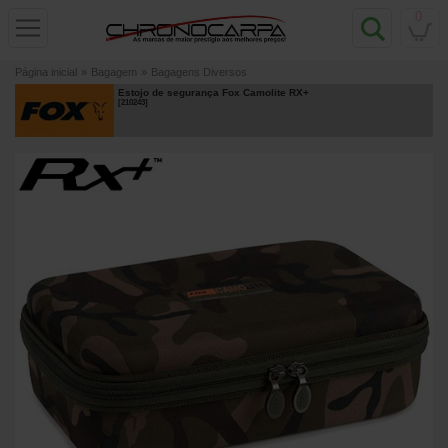
0
Página inicial
»
Bagagem
»
Bagagens Diversos
Estojo de segurança Fox Camolite RX+
[
210243
]