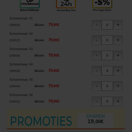
Schoenmaat
:
41
79
,
90
€
98
,
90
€
[
268536
]
Schoenmaat
:
42
79
,
90
€
98
,
90
€
[
268537
]
Schoenmaat
:
43
79
,
90
€
98
,
90
€
[
268538
]
Schoenmaat
:
44
79
,
90
€
98
,
90
€
[
268539
]
Schoenmaat
:
45
79
,
90
€
98
,
90
€
[
268540
]
Schoenmaat
:
46
79
,
90
€
98
,
90
€
[
268541
]
19
,
00
€