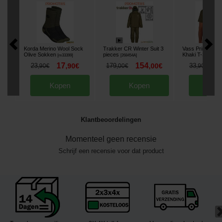
Korda Merino Wool Sock
Trakker CR Winter Suit 3
Vass Printed Yel
Olive Sokken
pieces
Khaki T-Shirt
[
m33399
]
[
268454A
]
[
268
17
154
2
23
,
90
€
179
,
00
€
33
,
90
€
,
00
€
,
90
€
Kopen
Kopen
Kop
Klantbeoordelingen
Momenteel geen recensie
Schrijf een recensie voor dat product