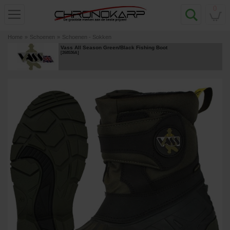
0
Home
»
Schoenen
»
Schoenen - Sokken
Vass All Season Green/Black Fishing Boot
[
268536A
]