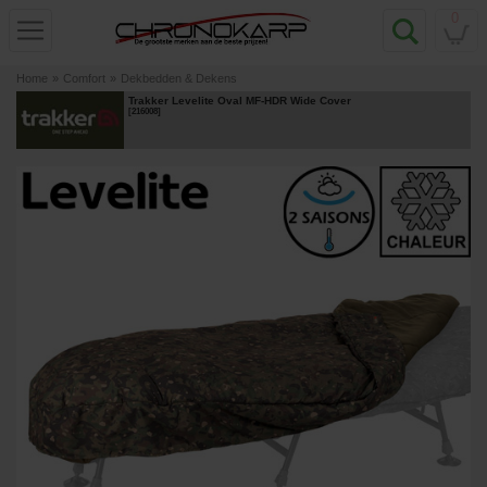
0
Home
»
Comfort
»
Dekbedden & Dekens
Trakker Levelite Oval MF-HDR Wide Cover
[
216008
]