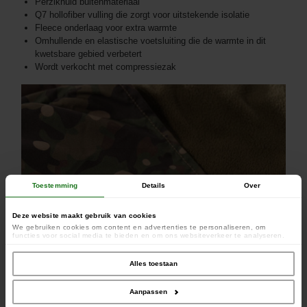
Perzikhuid buitenmateriaal
Q7 hollofiber vulling die zorgt voor uitstekende isolatie
Fleece onderlaag voor extra warmte
Omhullende en elastische voetsluiting die de warmte in dit
kwetsbare gebied verbetert
Wordt verkocht met compressiezak
Toestemming
Details
Over
Deze website maakt gebruik van cookies
We gebruiken cookies om content en advertenties te personaliseren, om
functies voor social media te bieden en om ons websiteverkeer te analyseren.
Ook delen we informatie over uw gebruik van onze site met onze partners voor
social media, adverteren en analyse. Deze partners kunnen deze gegevens
combineren met andere informatie die u aan ze heeft verstrekt of die ze hebben
Alles toestaan
verzameld op basis van uw gebruik van hun services.
Aanpassen