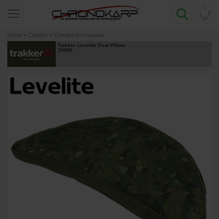
0
Home
»
Comfort
»
Comfort Accessories
Trakker Levelite Oval Pillow
[
216006
]