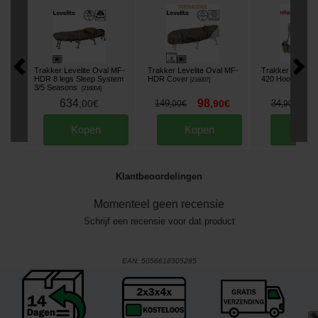
Trakker Levelite Oval MF-
Trakker Levelite Oval MF-
Trakker Nitelife
HDR 8 legs Sleep System
HDR Cover
420 Hoofdlamp
[
216007
]
[
3/5 Seasons
[
216004
]
634
98
2
,
00
€
149
,
90
€
34
,
00
€
,
90
€
Kopen
Kopen
Kop
Klantbeoordelingen
Momenteel geen recensie
Schrijf een recensie voor dat product
EAN:
5056618305285