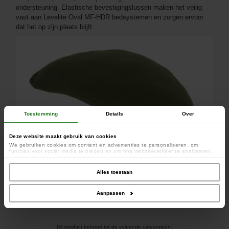
ondersteuning. Elastische bevestigingslussen maken het veilig
vast aan Levelite Oval MF-HDR bedsystemen en zorgen ervoor
dat het op zijn plaats blijft.
Toestemming
Details
Over
Deze website maakt gebruik van cookies
We gebruiken cookies om content en advertenties te personaliseren, om
functies voor social media te bieden en om ons websiteverkeer te analyseren.
Ook delen we informatie over uw gebruik van onze site met onze partners voor
social media, adverteren en analyse. Deze partners kunnen deze gegevens
combineren met andere informatie die u aan ze heeft verstrekt of die ze hebben
Alles toestaan
verzameld op basis van uw gebruik van hun services.
Fleece zijde
Aanpassen
Dit product behoort tot de volgende categorieën: