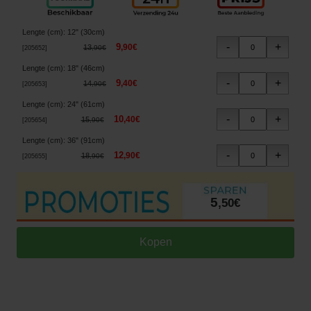
Lengte (cm)
:
12" (30cm)
9
,
90
€
13
,
90
€
[
205652
]
Lengte (cm)
:
18" (46cm)
9
,
40
€
14
,
90
€
[
205653
]
Lengte (cm)
:
24" (61cm)
10
,
40
€
15
,
90
€
[
205654
]
Lengte (cm)
:
36" (91cm)
12
,
90
€
18
,
90
€
[
205655
]
5
,
50
€