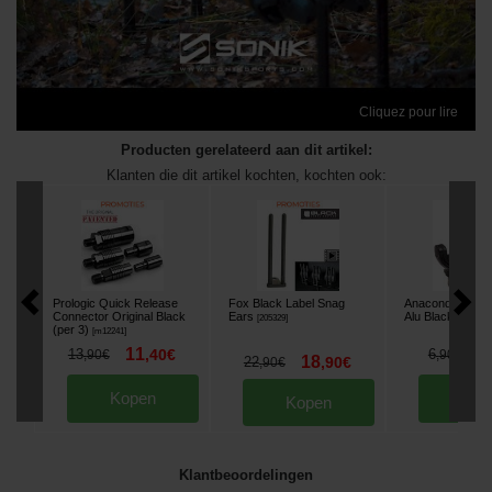
Cliquez pour lire
Producten gerelateerd aan dit artikel:
Klanten die dit artikel kochten, kochten ook:
Prologic Quick Release
Fox Black Label Snag
Anaconda Gentl
Connector Original Black
Ears
Alu Black
[
205329
]
[
m33410
]
(per 3)
[
m12241
]
11
6
13
,
40
€
6
,
90
€
,
90
€
18
22
,
90
€
,
90
€
Kopen
Kop
Kopen
Klantbeoordelingen