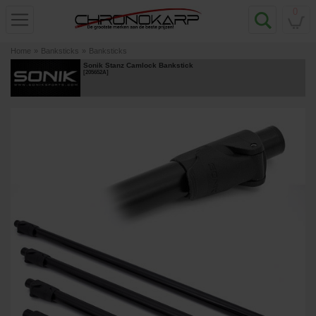
0
Home
»
Banksticks
»
Banksticks
Sonik Stanz Camlock Bankstick
[
205652A
]