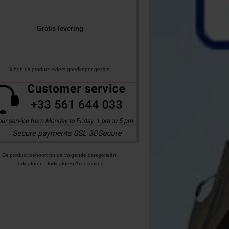
Gratis levering
Ik heb dit product elders goedkoper gezien.
Dit product behoort tot de volgende categorieën:
Indicatoren
-
Indicatoren Accessoires