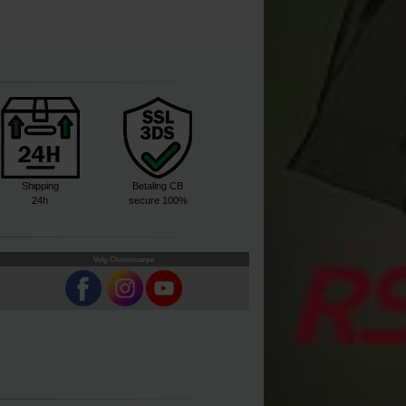
Shipping
Betaling CB
24h
secure 100%
Volg Chronocarpe