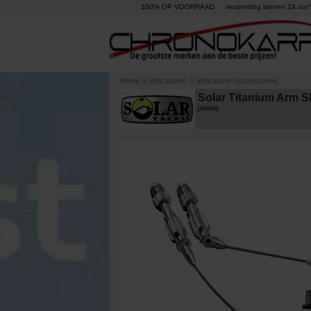
100% OP VOORRAAD
verzending binnen 24 uur°
Home
»
Indicatoren
»
Indicatoren Accessoires
Solar Titanium Arm Sh
[
204814
]