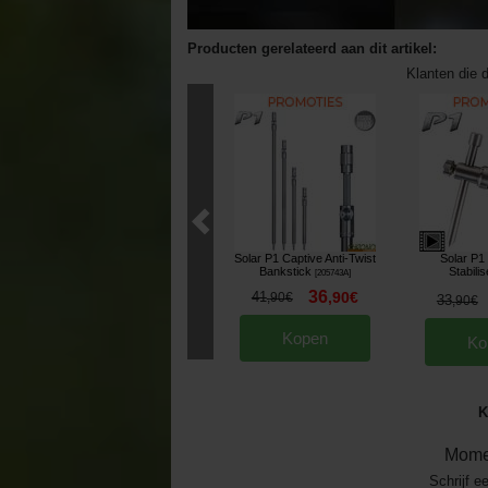
Producten gerelateerd aan dit artikel:
Klanten die d
Solar P1 Captive Anti-Twist
Solar P1
Bankstick
Stabilis
[
205743A
]
36
41
,
90
€
,
90
€
33
,
90
€
Kopen
Ko
K
Mome
Schrijf e