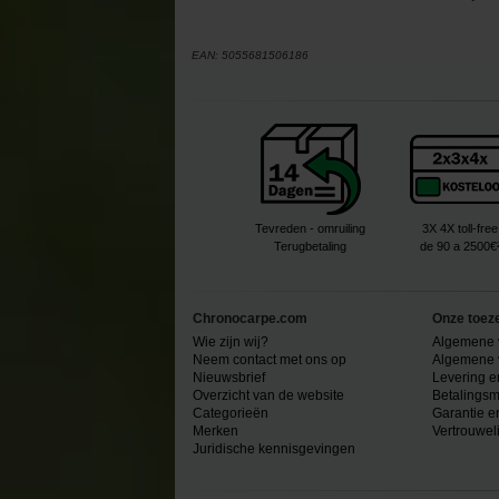
EAN:
5055681506186
Tevreden - omruiling
3X 4X toll-free
Terugbetaling
de 90 a 2500€
Chronocarpe.com
Onze toez
Wie zijn wij?
Algemene 
Neem contact met ons op
Algemene 
Nieuwsbrief
Levering e
Overzicht van de website
Betalingsm
Categorieën
Garantie e
Merken
Vertrouwel
Juridische kennisgevingen