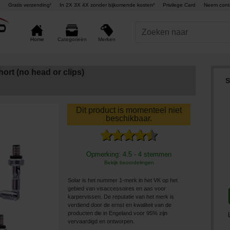
Gratis verzending¹
In 2X 3X 4X zonder bijkomende kosten²
Privilege Card
Neem cont
Merken
Home
Categorieën
ort (no head or clips)
S
Dit product is momenteel niet
beschikbaar.
Opmerking: 4.5 - 4 stemmen
Bekijk beoordelingen
Solar is het nummer 1-merk in het VK op het
gebied van visaccessoires en aas voor
karpervissen. De reputatie van het merk is
verdiend door de ernst en kwaliteit van de
producten die in Engeland voor 95% zijn
vervaardigd en ontworpen.