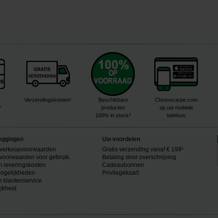
Verzendingskosten¹
Beschikbare
Chronocarpe.com
²
producten
op uw mobiele
100% in stock³
telefoon
eggingen
Uw voordelen
verkoopvoorwaarden
Gratis verzending vanaf € 199¹
voorwaarden voor gebruik
Betaling door overschrijving
n leveringskosten
Cadeaubonnen
ogelijkheden
Privilegekaart
n klantenservice
ijkheid