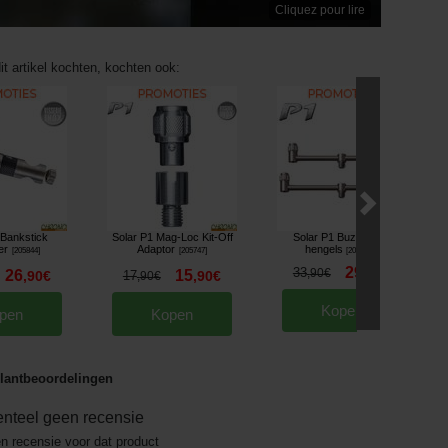
Cliquez pour lire
it artikel kochten, kochten ook:
 Bankstick
Solar P1 Mag-Loc Kit-Off
Solar P1 Buzz Bar 2
er
Adaptor
hengels
[
205844
]
[
205747
]
[
205234A
]
29
33
,
90
€
,
90
€
26
15
,
90
€
17
,
90
€
,
90
€
Kopen
pen
Kopen
lantbeoordelingen
nteel geen recensie
en recensie voor dat product