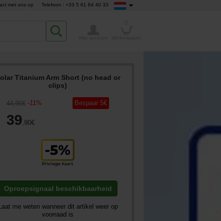
act met ons op
Telefoon : +33 5 61 64 40 33
0
Mijn account
Winkelwagen
olar Titanium Arm Short (no head or
clips)
-
11
%
Bespaar
5
€
44
,90
€
39
,90
€
Oproepsignaal beschikbaarheid
Laat me weten wanneer dit artikel weer op
voorraad is