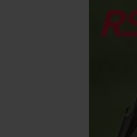
Solar P1 Adjustable Back
Solar Lock&Load Caps (x2)
Solar Lock&Load Indic
Rest
Head
[
205860A
]
[
204820A
]
[
204816A
]
24
2
14
32
,
90
€
4
,
60
€
16
,
90
,
90
€
,
90
€
,
90
€
Kopen
Kopen
Kopen