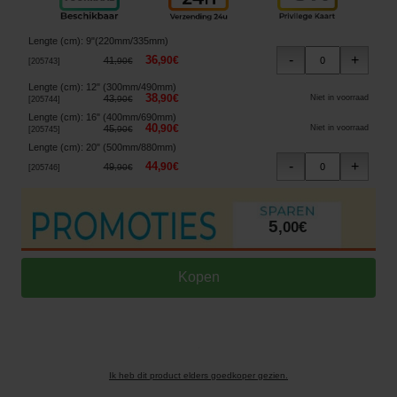
Lengte (cm)
:
9"(220mm/335mm)
36
,
90
€
41
,
90
€
[
205743
]
Lengte (cm)
:
12" (300mm/490mm)
38
,
90
€
43
Niet in voorraad
,
90
€
[
205744
]
Lengte (cm)
:
16" (400mm/690mm)
40
,
90
€
45
Niet in voorraad
,
90
€
[
205745
]
Lengte (cm)
:
20" (500mm/880mm)
44
,
90
€
49
,
90
€
[
205746
]
5
,
00
€
Ik heb dit product elders goedkoper gezien.