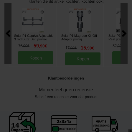
Klanten die dit artikel kochten, kochten ook:
Solar P1 Captive Adjustable
Solar P1 Mag-Loc Kit-Off
Solar P1 Adjust
3 rod Buzz Bar
Adaptor
Rest
[
205741A
]
[
205747
]
[
205860A
]
59
2
76
,
90
€
32
,
90
€
,
90
€
15
17
,
90
€
,
90
€
Kopen
Kop
Kopen
Klantbeoordelingen
Momenteel geen recensie
Schrijf een recensie voor dat product