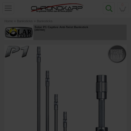
0
Home
»
Banksticks
»
Banksticks
Solar P1 Captive Anti-Twist Bankstick
[
205743A
]