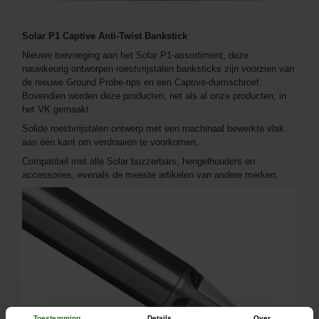
Solar P1 Captive Anti-Twist Bankstick
Nieuwe toevoeging aan het Solar P1-assortiment, deze
nauwkeurig ontworpen roestvrijstalen banksticks zijn voorzien van
de nieuwe Ground Probe-tips en een Captive-duimschroef.
Bovendien worden deze producten, net als al onze producten, in
het VK gemaakt.
Solide roestvrijstalen ontwerp met een machinaal bewerkte vlak
aan één kant om verdraaien te voorkomen.
Compatibel met alle Solar buzzerbars, hengelhouders en
accessoires, evenals de meeste artikelen van andere merken.
Toestemming
Details
Over