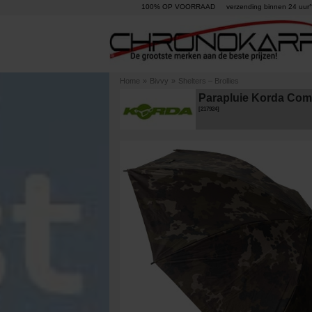
100% OP VOORRAAD
verzending binnen 24 uur°
Home
»
Bivvy
»
Shelters – Brollies
Parapluie Korda Com
[
217924
]