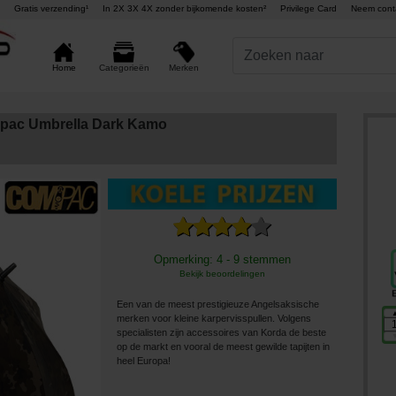
Gratis verzending¹
In 2X 3X 4X zonder bijkomende kosten²
Privilege Card
Neem cont
Merken
Home
Categorieën
pac Umbrella Dark Kamo
Opmerking: 4 - 9 stemmen
Bekijk beoordelingen
Een van de meest prestigieuze Angelsaksische
merken voor kleine karpervisspullen. Volgens
specialisten zijn accessoires van Korda de beste
op de markt en vooral de meest gewilde tapijten in
heel Europa!