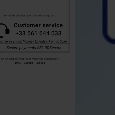
Ik heb dit product elders goedkoper gezien.
Dit product behoort tot de volgende categorieën:
Bivvy
-
Shelters – Brollies