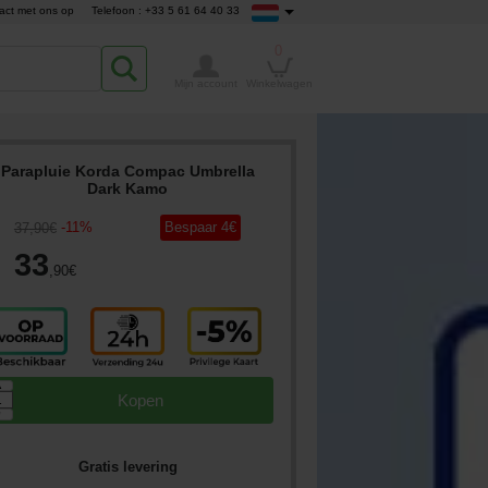
act met ons op
Telefoon : +33 5 61 64 40 33
0
Mijn account
Winkelwagen
Parapluie Korda Compac Umbrella
Dark Kamo
-
11
%
Bespaar
4
€
37
,90
€
33
,90
€
▲
Kopen
▼
Gratis levering