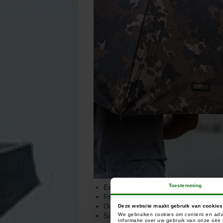
Toestemming
Excellente couverture
Finition matte kamo foncé
Ouverture rapide par bouton poussoir
Deze website maakt gebruik van cookies
We gebruiken cookies om content en adve
Sangle de maintien pour un rangement fac
informatie over uw gebruik van onze sit