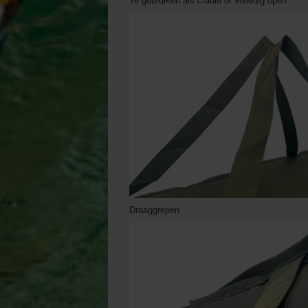
Te gebruiken als cradle of volledig open
Draaggrepen