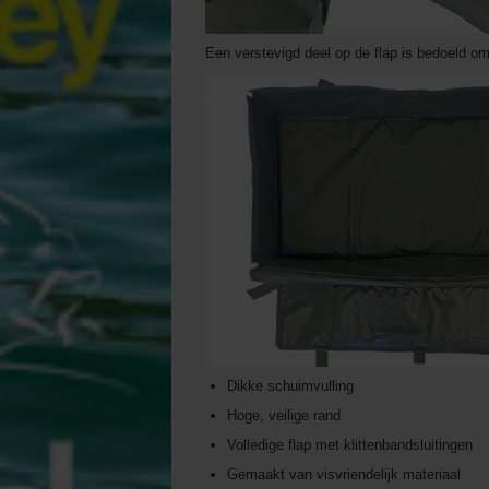
Een verstevigd deel op de flap is bedoeld om 
Dikke schuimvulling
Hoge, veilige rand
Volledige flap met klittenbandsluitingen
Gemaakt van visvriendelijk materiaal