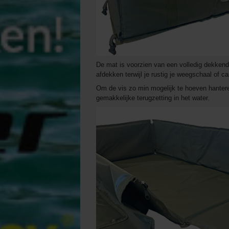
De mat is voorzien van een volledig dekkende 
afdekken terwijl je rustig je weegschaal of c
Om de vis zo min mogelijk te hoeven hantere
gemakkelijke terugzetting in het water.