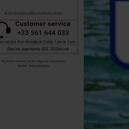
Ik heb dit product elders goedkoper gezien.
Dit product behoort tot de volgende categorieën:
No Kill
-
Onthaakmatten