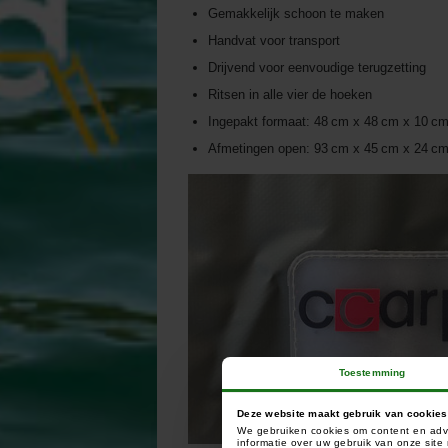
Gemakkelijk schoon te maken
Handvat voor transport
Drijvend voor eenvoudige terugzetting
Ritsen in alle vier de hoeken
Ingepakt formaat: 48 cm x 48 cm x 10 c
Afmetingen open: 93 cm x 45 cm x 24 cm
Toestemming
Deze website maakt gebruik van cookies
We gebruiken cookies om content en adve
informatie over uw gebruik van onze sit