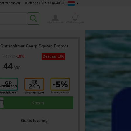
act met ons op
Telefoon : +33 5 61 64 40 33
0
Mijn account
Winkelwagen
Onthaakmat Ccarp Square Protect
-
18
%
Bespaar
10
€
54
,90
€
44
,90
€
▲
Kopen
▼
Gratis levering