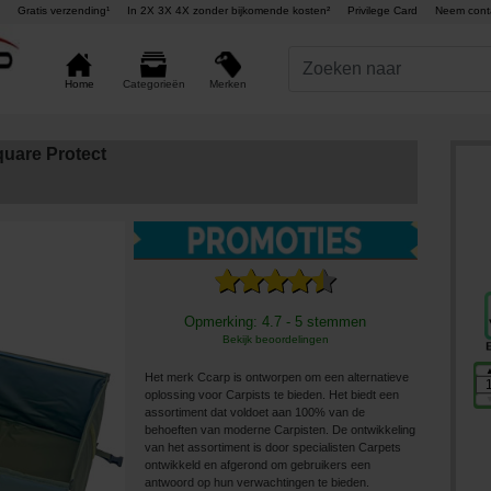
Gratis verzending¹
In 2X 3X 4X zonder bijkomende kosten²
Privilege Card
Neem cont
Merken
Home
Categorieën
uare Protect
Opmerking: 4.7 - 5 stemmen
Bekijk beoordelingen
Het merk Ccarp is ontworpen om een ​​alternatieve
oplossing voor Carpists te bieden. Het biedt een
assortiment dat voldoet aan 100% van de
behoeften van moderne Carpisten. De ontwikkeling
van het assortiment is door specialisten Carpets
ontwikkeld en afgerond om gebruikers een
antwoord op hun verwachtingen te bieden.