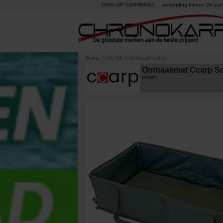
100% OP VOORRAAD
verzending binnen 24 uur°
Home
»
No Kill
»
Onthaakmatten
Onthaakmat Ccarp Sq
[
212860
]