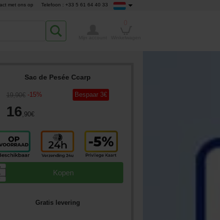
act met ons op
Telefoon : +33 5 61 64 40 33
0
Mijn account
Winkelwagen
Sac de Pesée Ccarp
-
15
%
Bespaar
3
€
19
,90
€
16
,90
€
▲
Kopen
▼
Gratis levering