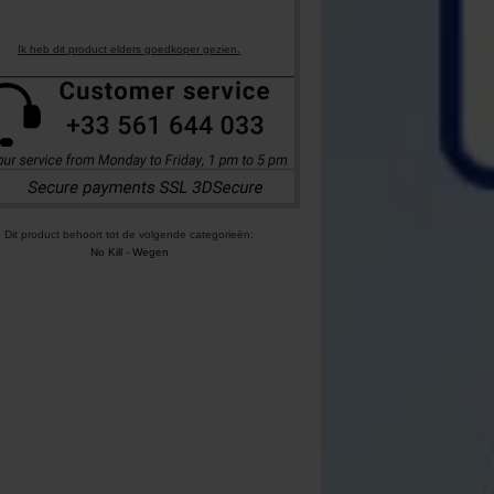
Ik heb dit product elders goedkoper gezien.
Dit product behoort tot de volgende categorieën:
No Kill
-
Wegen