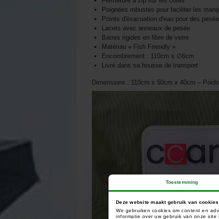
Fermeture à zip sur les cotés
Poignées robustes pour faciliter les mani
Points d'évacuation d'eau pour des pesée
Lacets avec anneaux de pesée
Barres rigides en fibre de verre
Matériau « Fish Friendly »
Encombrement : 110cm x ∅6cm
Livré dans sa housse de transport
Dimensions : 110cm x 50cm x 40cm – Poids 
Toestemming
Deze website maakt gebruik van cookies
We gebruiken cookies om content en adve
informatie over uw gebruik van onze sit