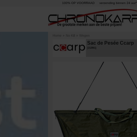
100% OP VOORRAAD
verzending binnen 24 uur°
Home
»
No Kill
»
Wegen
Sac de Pesée Ccarp
[
212861
]