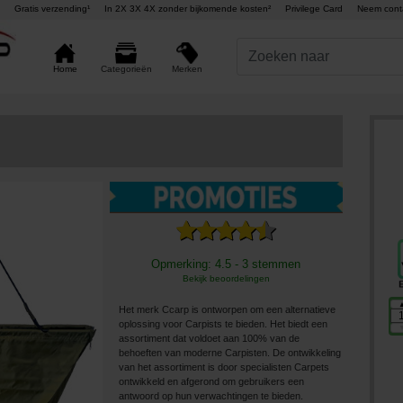
Gratis verzending¹
In 2X 3X 4X zonder bijkomende kosten²
Privilege Card
Neem cont
Merken
Home
Categorieën
Opmerking: 4.5 - 3 stemmen
Bekijk beoordelingen
Het merk Ccarp is ontworpen om een ​​alternatieve
oplossing voor Carpists te bieden. Het biedt een
assortiment dat voldoet aan 100% van de
behoeften van moderne Carpisten. De ontwikkeling
van het assortiment is door specialisten Carpets
ontwikkeld en afgerond om gebruikers een
antwoord op hun verwachtingen te bieden.