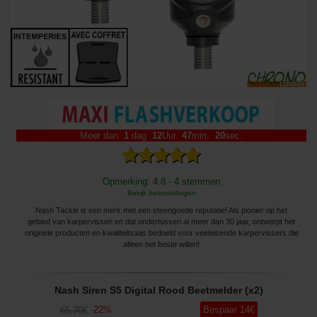
Meer dan
1
dag
12
Uur
47
min.
20
sec.
Opmerking: 4.8 - 4 stemmen
Bekijk beoordelingen
Nash Tackle is een merk met een steengoede reputatie! Als pionier op het
gebied van karpervissen en dat ondertussen al meer dan 30 jaar, ontwerpt het
originele producten en kwaliteitsaas bedoeld voor veeleisende karpervissers die
alleen het beste willen!
Nash Siren S5 Digital Rood Beetmelder (x2)
-
22
%
Bespaar
14
€
65
,70
€