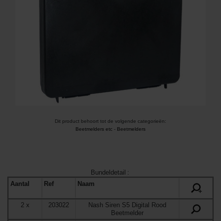
Dit product behoort tot de volgende categorieën:
Beetmelders etc
-
Beetmelders
Bundeldetail
:
Aantal
Ref
Naam
+
2
x
203022
Nash Siren S5 Digital Rood
Beetmelder