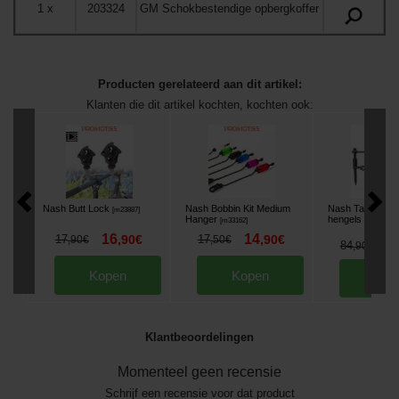
1
x
203324
GM Schokbestendige opbergkoffer
Producten gerelateerd aan dit artikel:
Klanten die dit artikel kochten, kochten ook:
Nash Butt Lock
Nash Bobbin Kit Medium
Nash Tackle Ro
[
m23887
]
Hanger
hengels
[
m33162
]
[
205174
]
16
14
17
,
90
€
17
,
90
€
,
90
€
,
50
€
7
84
,
90
€
Kopen
Kopen
Kop
Klantbeoordelingen
Momenteel geen recensie
Schrijf een recensie voor dat product