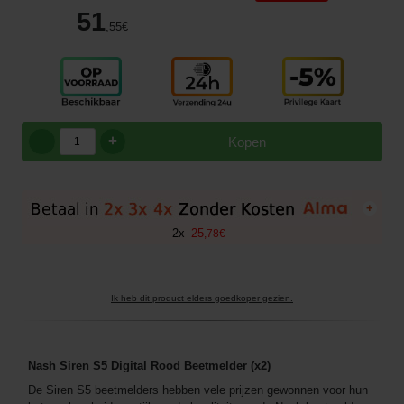
51
,55
€
+
Kopen
+
2
x
25
,
78
€
Ik heb dit product elders goedkoper gezien.
Nash Siren S5 Digital Rood Beetmelder (x2)
De Siren S5 beetmelders hebben vele prijzen gewonnen voor hun