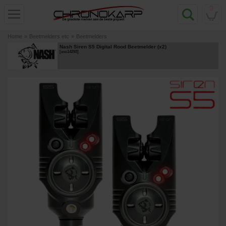
0
Home
»
Beetmelders etc
»
Beetmelders
Nash Siren S5 Digital Rood Beetmelder (x2)
[
esc14293
]