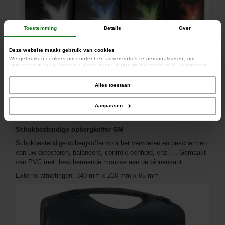
Toestemming
Details
Over
Deze website maakt gebruik van cookies
We gebruiken cookies om content en advertenties te personaliseren, om
functies voor social media te bieden en om ons websiteverkeer te analyseren.
Ook delen we informatie over uw gebruik van onze site met onze partners voor
social media, adverteren en analyse. Deze partners kunnen deze gegevens
combineren met andere informatie die u aan ze heeft verstrekt of die ze hebben
Alles toestaan
verzameld op basis van uw gebruik van hun services.
Verkrijgbaar in wit, blauw, groen en rood
Aanpassen
Schokbestendige opbergkoffer GM
Schokbestendige opbergkoffer voor het vervoeren en beschermen
van uw detectoren, balancers, controle-eenheid, enz. ... Gemaakt
van PVC met beschermende mousse aan de binnenkant.
Externe afmetingen: 340 mm x 230 mm x 65 mm