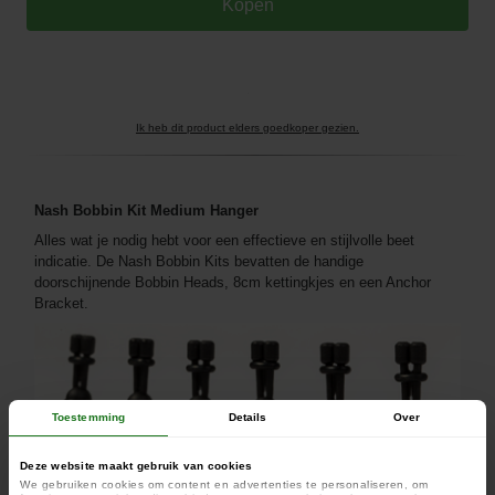
Ik heb dit product elders goedkoper gezien.
Nash Bobbin Kit Medium Hanger
Alles wat je nodig hebt voor een effectieve en stijlvolle beet
indicatie. De Nash Bobbin Kits bevatten de handige
doorschijnende Bobbin Heads, 8cm kettingkjes en een Anchor
Bracket.
Toestemming
Details
Over
Deze website maakt gebruik van cookies
We gebruiken cookies om content en advertenties te personaliseren, om