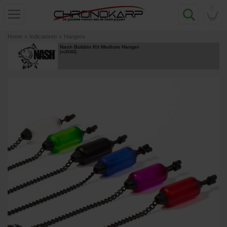
0
Home
»
Indicatoren
»
Hangers
Nash Bobbin Kit Medium Hanger
[
m33162
]