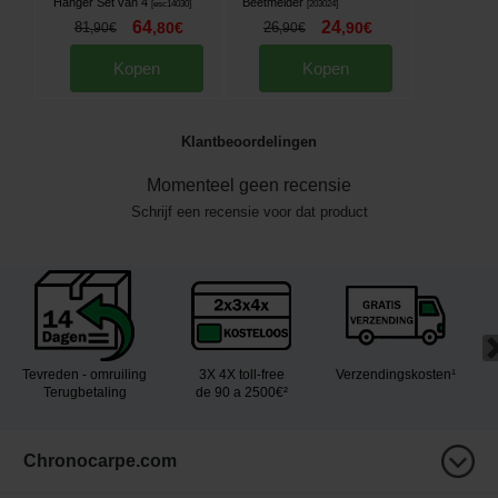
Hanger Set van 4
Beetmelder
[
esc14030
]
[
203024
]
64
24
81
,
80
€
26
,
90
€
,
90
€
,
90
€
Kopen
Kopen
Klantbeoordelingen
Momenteel geen recensie
Schrijf een recensie voor dat product
Tevreden - omruiling
3X 4X toll-free
Verzendingskosten¹
Terugbetaling
de 90 a 2500€²
Chronocarpe.com