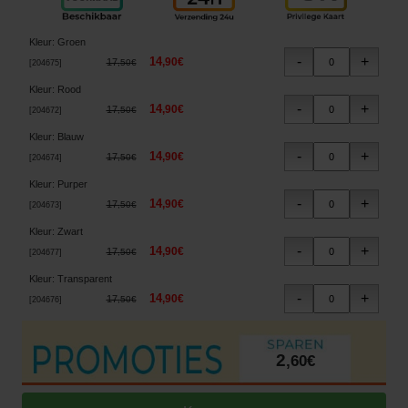
Kleur
:
Groen
14
,
90
€
17
,
50
€
[
204675
]
Kleur
:
Rood
14
,
90
€
17
,
50
€
[
204672
]
Kleur
:
Blauw
14
,
90
€
17
,
50
€
[
204674
]
Kleur
:
Purper
14
,
90
€
17
,
50
€
[
204673
]
Kleur
:
Zwart
14
,
90
€
17
,
50
€
[
204677
]
Kleur
:
Transparent
14
,
90
€
17
,
50
€
[
204676
]
2
,
60
€