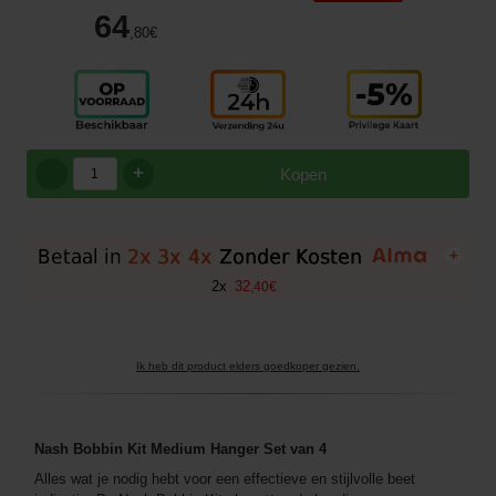
64
,80
€
+
Kopen
+
2
x
32
,
40
€
Ik heb dit product elders goedkoper gezien.
Nash Bobbin Kit Medium Hanger Set van 4
Alles wat je nodig hebt voor een effectieve en stijlvolle beet