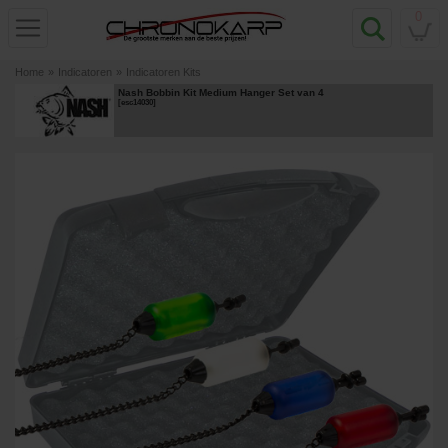
0
Home
»
Indicatoren
»
Indicatoren Kits
Nash Bobbin Kit Medium Hanger Set van 4
[
esc14030
]