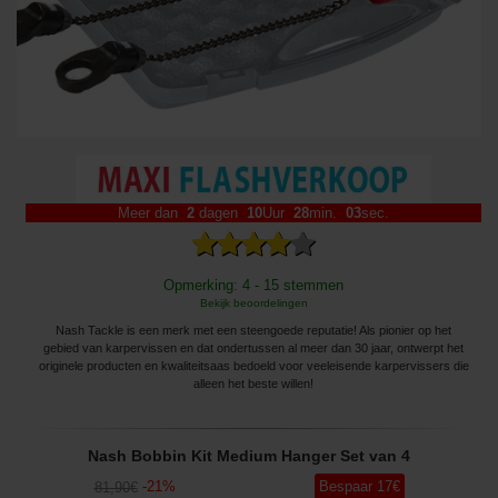
Meer dan
2
dagen
10
Uur
28
min.
03
sec.
Opmerking: 4 - 15 stemmen
Bekijk beoordelingen
Nash Tackle is een merk met een steengoede reputatie! Als pionier op het
gebied van karpervissen en dat ondertussen al meer dan 30 jaar, ontwerpt het
originele producten en kwaliteitsaas bedoeld voor veeleisende karpervissers die
alleen het beste willen!
Nash Bobbin Kit Medium Hanger Set van 4
-
21
%
Bespaar
17
€
81
,90
€