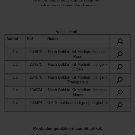
Dit product behoort tot de volgende categorieën:
Indicatoren
-
Indicatoren Kits
-
Hangers
Bundeldetail
:
Aantal
Ref
Naam
+
1
x
204672
Nash Bobbin Kit Medium Hanger
-
Rood
1
x
204675
Nash Bobbin Kit Medium Hanger
-
Groen
1
x
204676
Nash Bobbin Kit Medium Hanger
-
Transparent
1
x
204674
Nash Bobbin Kit Medium Hanger
-
Blauw
1
x
203324
GM Schokbestendige opbergkoffer
Producten gerelateerd aan dit artikel: