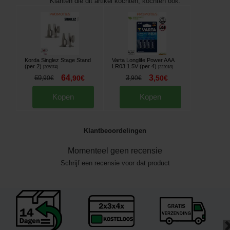
Klanten die dit artikel kochten, kochten ook:
Korda Singlez Stage Stand
Varta Longlife Power AAA
(per 2)
LR03 1.5V (per 4)
[
205874
]
[
222018
]
64
3
69
,
90
€
3
,
50
€
,
90
€
,
90
€
Kopen
Kopen
Klantbeoordelingen
Momenteel geen recensie
Schrijf een recensie voor dat product