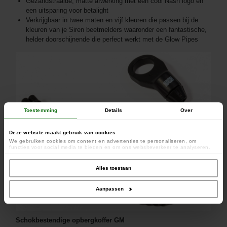
Gezandstraalde, matte afwerking met een cool Nash logo en
een uitsparing voor betalight
Verkrijgbaar in twee maten en vijf kleuren die passen bij de
kleuren van je Siren beetmelders waaronder een fantastische,
helder doorschijnende die perfect werkt met de Glow Pipes
Toestemming
Details
Over
Deze website maakt gebruik van cookies
We gebruiken cookies om content en advertenties te personaliseren, om
functies voor social media te bieden en om ons websiteverkeer te analyseren.
Ook delen we informatie over uw gebruik van onze site met onze partners voor
social media, adverteren en analyse. Deze partners kunnen deze gegevens
combineren met andere informatie die u aan ze heeft verstrekt of die ze hebben
Alles toestaan
verzameld op basis van uw gebruik van hun services.
Aanpassen
Schokbestendige opbergkoffer GM