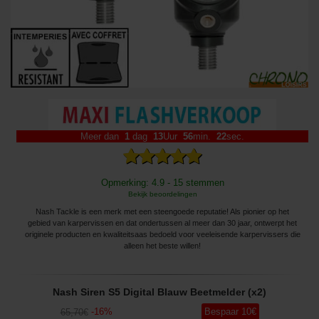
Meer dan
1
dag
13
Uur
56
min.
21
sec.
Opmerking: 4.9 - 15 stemmen
Bekijk beoordelingen
Nash Tackle is een merk met een steengoede reputatie! Als pionier op het
gebied van karpervissen en dat ondertussen al meer dan 30 jaar, ontwerpt het
originele producten en kwaliteitsaas bedoeld voor veeleisende karpervissers die
alleen het beste willen!
Nash Siren S5 Digital Blauw Beetmelder (x2)
-
16
%
Bespaar
10
€
65
,70
€