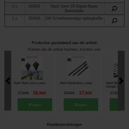
2
x
203024
Nash Siren S5 Digital Blauw
Beetmelder
1
x
203324
GM Schokbestendige opbergkoffer
Producten gerelateerd aan dit artikel:
Klanten die dit artikel kochten, kochten ook:
Nash Butt Lock
Nash Bankstick
Nash Bobbin Ki
[
m23887
]
[
m32864
]
Hanger
[
m33162
]
16
17
1
17
,
90
€
20
,
90
€
17
,
90
€
,
90
€
,
50
€
Kopen
Kopen
Kop
Klantbeoordelingen