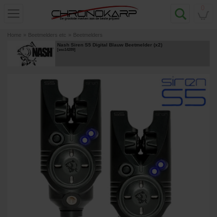
0
Home
»
Beetmelders etc
»
Beetmelders
Nash Siren S5 Digital Blauw Beetmelder (x2)
[
esc14289
]