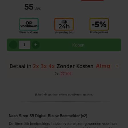
55
,39
€
+
Kopen
+
2
x
27
,
70
€
Ik heb dit product elders goedkoper gezien.
Nash Siren S5 Digital Blauw Beetmelder (x2)
De Siren S5 beetmelders hebben vele prijzen gewonnen voor hun