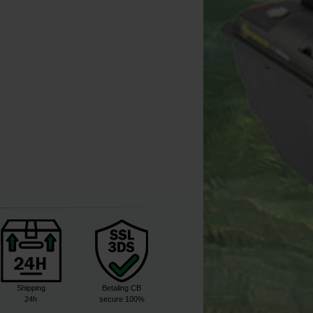
Sonik Folding Digital
Pro Elite Baits Medicarp 30ml
Fox Carpmaster Water 
Scale
Antisepticum
10L
[
212025
]
[
212820
]
[
215028
]
39
7
16
44
,
90
€
,
90
€
17
,
90
,
90
€
,
90
€
Kopen
Kopen
Kopen
Shipping
Betaling CB
24h
secure 100%