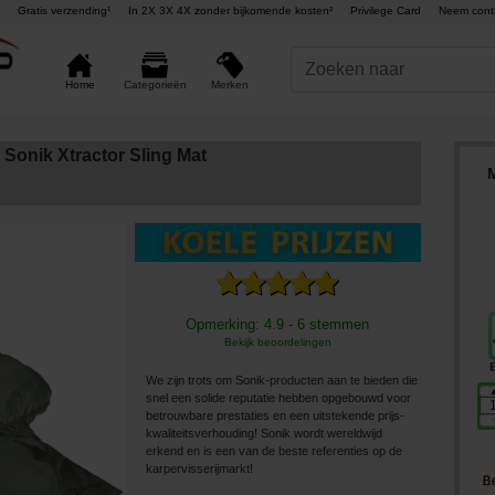
Gratis verzending¹
In 2X 3X 4X zonder bijkomende kosten²
Privilege Card
Neem cont
Merken
Home
Categorieën
Sonik Xtractor Sling Mat
M
Opmerking: 4.9 - 6 stemmen
Bekijk beoordelingen
We zijn trots om Sonik-producten aan te bieden die
snel een solide reputatie hebben opgebouwd voor
betrouwbare prestaties en een uitstekende prijs-
kwaliteitsverhouding! Sonik wordt wereldwijd
erkend en is een van de beste referenties op de
karpervisserijmarkt!