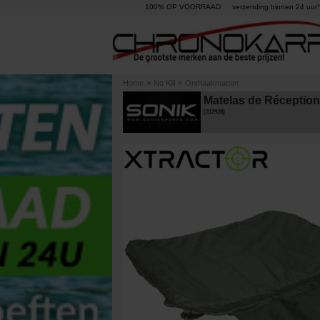
100% OP VOORRAAD
verzending binnen 24 uur°
Home
»
No Kill
»
Onthaakmatten
Matelas de Réception 
[
212928
]