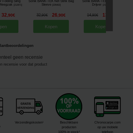
r Folding Sling
Sonik BANK-TEK Net Stink Bag
Sonik BANK-TEK Net Float
Weegzak
Sleeve
Drijver
[
212871
]
[
226402
]
[
212825
]
32
26
13
,
90
€
32
,
90
€
14
,
90
€
,
90
€
,
90
€
pen
Kopen
Kopen
lantbeoordelingen
nteel geen recensie
en recensie voor dat product
Verzendingskosten¹
Beschikbare
Chronocarpe.com
²
producten
op uw mobiele
100% in stock³
telefoon