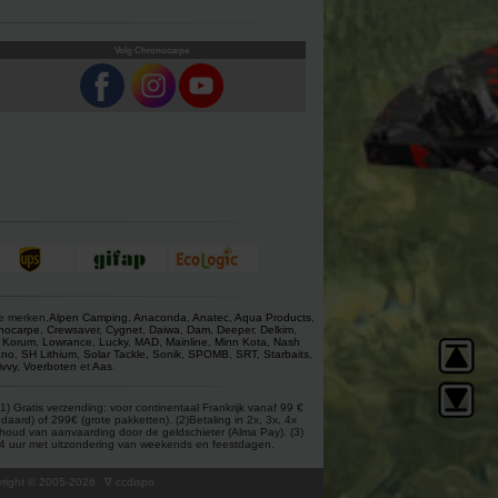
Volg Chronocarpe
ze merken.
Alpen Camping
,
Anaconda
,
Anatec
,
Aqua Products
,
nocarpe
,
Crewsaver
,
Cygnet
,
Daiwa
,
Dam
,
Deeper
,
Delkim
,
,
Korum
,
Lowrance
,
Lucky
,
MAD
,
Mainline
,
Minn Kota
,
Nash
ano
,
SH Lithium
,
Solar Tackle
,
Sonik
,
SPOMB
,
SRT
,
Starbaits
,
ivvy
,
Voerboten
et
Aas
.
) Gratis verzending: voor continentaal Frankrijk vanaf 99 €
aard) of 299€ (grote pakketten). (2)Betaling in 2x, 3x, 4x
behoud van aanvaarding door de geldschieter (Alma Pay). (3)
 24 uur met uitzondering van weekends en feestdagen.
ight © 2005-
2026
∇ ccdispo