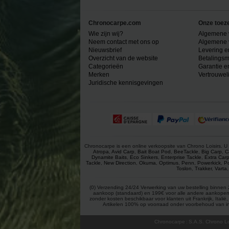
Chronocarpe.com
Onze toez
Wie zijn wij?
Algemene 
Neem contact met ons op
Algemene 
Nieuwsbrief
Levering e
Overzicht van de website
Betalingsm
Categorieën
Garantie e
Merken
Vertrouwel
Juridische kennisgevingen
Chronocarpe is een online verkoopsite van Chrono Loisirs. U 
Atropa
,
Avid Carp
,
Bait Boat Pod
,
BeeTackle
,
Big Carp
,
C
Dynamite Baits
,
Eco Sinkers
,
Enterprise Tackle
,
Extra Car
Tackle
,
New Direction
,
Okuma
,
Optimus
,
Penn
,
Powerkick
,
P
Toslon
,
Trakker
,
Varta
(0) Verzending 24/24 Verwerking van uw bestelling binnen 2
aankoop (standaard) en 199€ voor alle andere aankopen (gr
zonder kosten beschikbaar voor klanten uit Frankrijk, Ital
Artikelen 100% op voorraad onder voorbehoud van inv
Chronocarpe
:
S.A.S. Chrono Lo