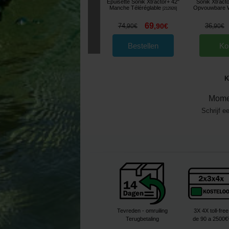
Épuisette Sonik Xtractor+ 42"
Sonik Xtracto
Manche Téléréglable
Opvouwbare 
[
212926
]
69
74
,
90
€
36
,
90
€
,
90
€
Bestellen
Ko
K
Mome
Schrijf e
Tevreden - omruiling
3X 4X toll-free
Terugbetaling
de 90 a 2500€