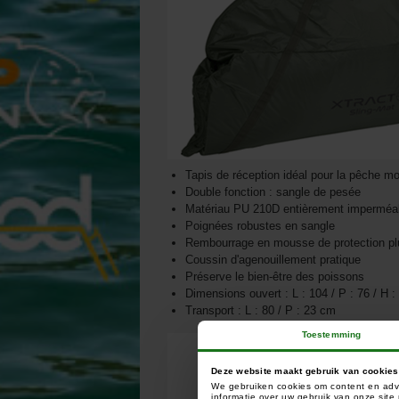
Tapis de réception idéal pour la pêche mo
Double fonction : sangle de pesée
Matériau PU 210D entièrement imperméa
Poignées robustes en sangle
Rembourrage en mousse de protection p
Coussin d'agenouillement pratique
Préserve le bien-être des poissons
Dimensions ouvert : L : 104 / P : 76 / H 
Transport : L : 80 / P : 23 cm
Toestemming
Deze website maakt gebruik van cookies
We gebruiken cookies om content en adve
informatie over uw gebruik van onze sit