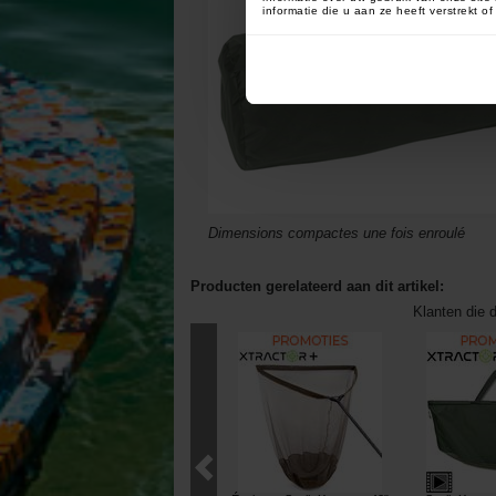
informatie die u aan ze heeft verstrekt 
Dimensions compactes une fois enroulé
Producten gerelateerd aan dit artikel:
Klanten die d