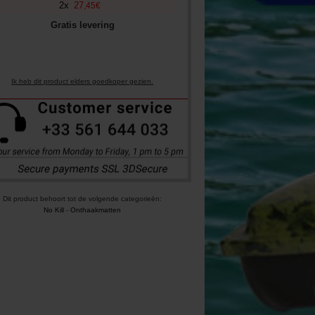
2
x
27
,
45
€
Gratis levering
Ik heb dit product elders goedkoper gezien.
Dit product behoort tot de volgende categorieën:
No Kill
-
Onthaakmatten