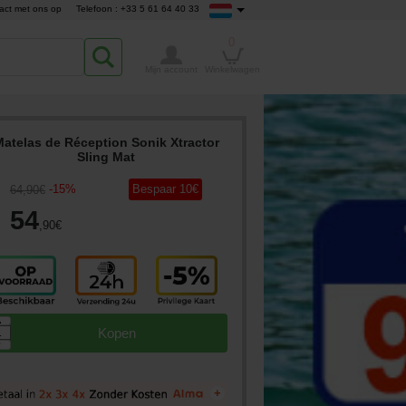
act met ons op
Telefoon : +33 5 61 64 40 33
0
Mijn account
Winkelwagen
atelas de Réception Sonik Xtractor
Sling Mat
-
15
%
Bespaar
10
€
64
,90
€
54
,90
€
▲
Kopen
▼
+