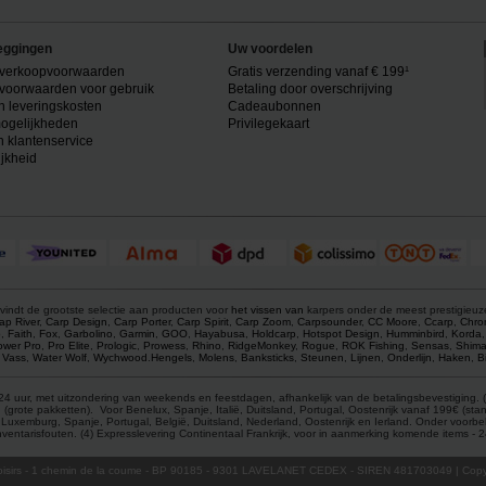
eggingen
Uw voordelen
verkoopvoorwaarden
Gratis verzending vanaf € 199¹
voorwaarden voor gebruik
Betaling door overschrijving
n leveringskosten
Cadeaubonnen
ogelijkheden
Privilegekaart
n klantenservice
ijkheid
vindt de grootste selectie aan producten voor
het vissen van
karpers onder de meest prestigieu
ap River
,
Carp Design
,
Carp Porter
,
Carp Spirit
,
Carp Zoom
,
Carpsounder
,
CC Moore
,
Ccarp
,
Chro
p
,
Faith
,
Fox
,
Garbolino
,
Garmin
,
GOO
,
Hayabusa
,
Holdcarp
,
Hotspot Design
,
Humminbird
,
Korda
ower Pro
,
Pro Elite
,
Prologic
,
Prowess
,
Rhino
,
RidgeMonkey
,
Rogue
,
ROK Fishing
,
Sensas
,
Shim
,
Vass
,
Water Wolf
,
Wychwood
.
Hengels
,
Molens
,
Banksticks
,
Steunen
,
Lijnen
,
Onderlijn
,
Haken
,
B
4 uur, met uitzondering van weekends en feestdagen, afhankelijk van de betalingsbevestiging. (1
ote pakketten). Voor Benelux, Spanje, Italië, Duitsland, Portugal, Oostenrijk vanaf 199€ (stand
ië, Luxemburg, Spanje, Portugal, België, Duitsland, Nederland, Oostenrijk en Ierland. Onder voor
entarisfouten. (4) Expresslevering Continentaal Frankrijk, voor in aanmerking komende items -
isirs
- 1 chemin de la coume - BP 90185 - 9301 LAVELANET CEDEX - SIREN 481703049 | Copyr