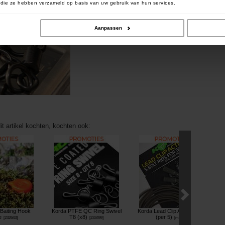
of die ze hebben verzameld op basis van uw gebruik van hun services.
Aanpassen
it artikel kochten, kochten ook:
Baiting Hook
Korda PTFE QC Ring Swivel
Korda Lead Clip Action Pack
e
T8 (x8)
(per 5)
[
232643
]
[
233499
]
[
m2649
]