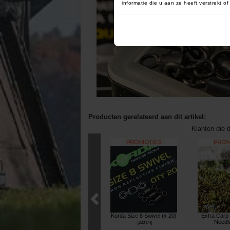
informatie die u aan ze heeft verstrekt 
Producten gerelateerd aan dit artikel:
Klanten die d
Korda Size 8 Swivel (x 20)
Extra Carp 
Needl
[
230474
]