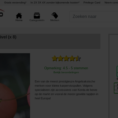
Gratis verzending¹
In 2X 3X 4X zonder bijkomende kosten²
Privilege Card
Neem cont
Merken
Home
Categorieën
vel (x 8)
Opmerking: 4.5 - 5 stemmen
Bekijk beoordelingen
Een van de meest prestigieuze Angelsaksische
merken voor kleine karpervisspullen. Volgens
specialisten zijn accessoires van Korda de beste
op de markt en vooral de meest gewilde tapijten in
heel Europa!