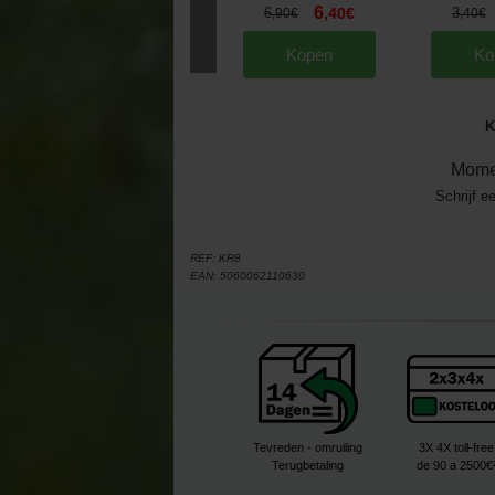
6
6
,
40
€
3
,
90
€
,
40
€
Kopen
Ko
K
Mome
Schrijf e
REF:
KR8
EAN:
5060062110630
Tevreden - omruiling
3X 4X toll-free
Terugbetaling
de 90 a 2500€