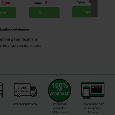
8
9
,
90
€
,
40
€
2
6
,
60
€
7
,
90
€
,
90
€
Kopen
pen
Kopen
lantbeoordelingen
nteel geen recensie
en recensie voor dat product
Verzendingskosten¹
Beschikbare
Chronocarpe.com
²
producten
op uw mobiele
100% in stock³
telefoon