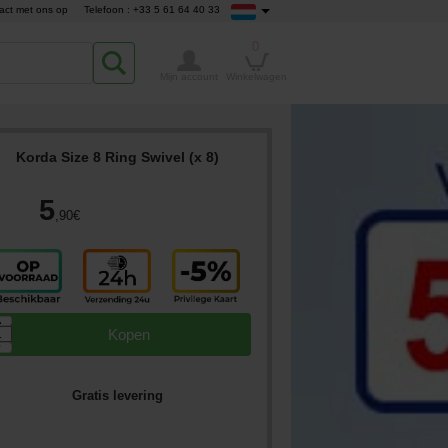
act met ons op
Telefoon : +33 5 61 64 40 33
0
Mijn account
Winkelwagen
Korda Size 8 Ring Swivel (x 8)
5
,90
€
▲
Kopen
▼
Gratis levering