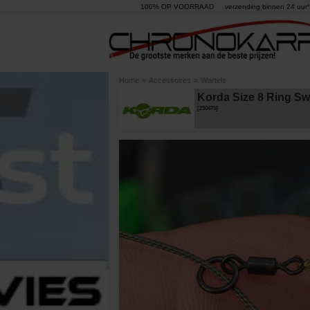
100% OP VOORRAAD
verzending binnen 24 uur°
Home
»
Accessoires
»
Wartels
Korda Size 8 Ring Swi
[
230475
]