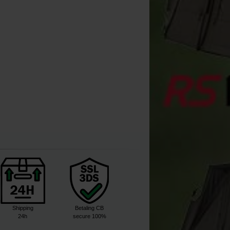
5
4
6
6
,
40
€
4
,
60
€
,
50
€
,
40
€
,
90
€
Kopen
Kopen
Kopen
Shipping
Betaling CB
24h
secure 100%