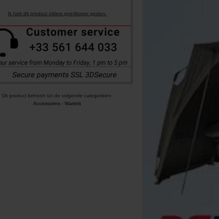
Ik heb dit product elders goedkoper gezien.
Dit product behoort tot de volgende categorieën:
Accessoires
-
Wartels