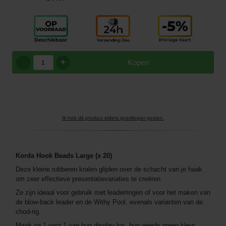
+
Kopen
Ik heb dit product elders goedkoper gezien.
Korda Hook Beads Large (x 20)
Deze kleine rubberen kralen glijden over de schacht van je haak
om zeer effectieve presentatievariaties te creëren.
Ze zijn ideaal voor gebruik met leaderringen of voor het maken van
de blow-back leader en de Withy Pool, evenals varianten van de
chod-rig.
Maak ze 1 voor 1 van hun display los, hun weedy green kleur