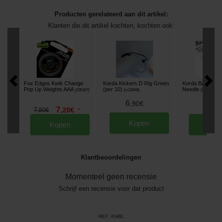
Producten gerelateerd aan dit artikel:
Klanten die dit artikel kochten, kochten ook:
Fox Edges Kwik Change
Korda Kickers D Rig Green
Korda Basix Bait
Pop Up Weights AAA
(per 10)
Needle
[
230167
]
[
m32848
]
[
233630
]
6
,
90
€
4
,
50
7
7
,
20
€
,
80
€
*
Kopen
Kopen
Kop
Klantbeoordelingen
Momenteel geen recensie
Schrijf een recensie voor dat product
REF:
KHBL