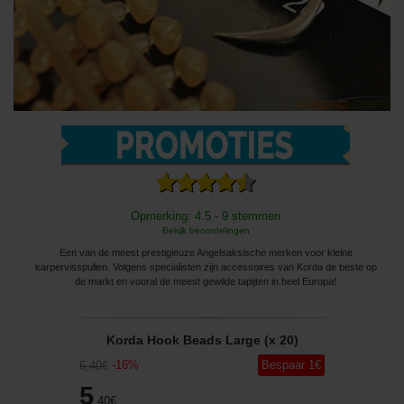
Opmerking: 4.5 - 9 stemmen
Bekijk beoordelingen
Een van de meest prestigieuze Angelsaksische merken voor kleine
karpervisspullen. Volgens specialisten zijn accessoires van Korda de beste op
de markt en vooral de meest gewilde tapijten in heel Europa!
Korda Hook Beads Large (x 20)
-
16
%
Bespaar
1
€
6
,40
€
5
,40
€