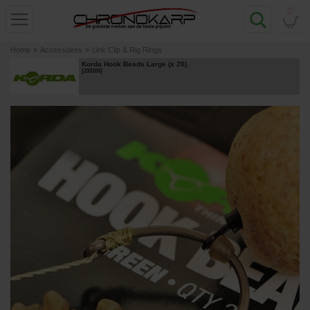
0
Home
»
Accessoires
»
Link Clip & Rig Rings
Korda Hook Beads Large (x 20)
[
233165
]