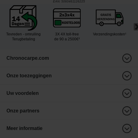
EAN:
5060461126225
Tevreden - omruiling
3X 4X toll-free
Verzendingskosten¹
Terugbetaling
de 90 a 2500€²
Chronocarpe.com
Onze toezeggingen
Uw voordelen
Onze partners
Meer informatie