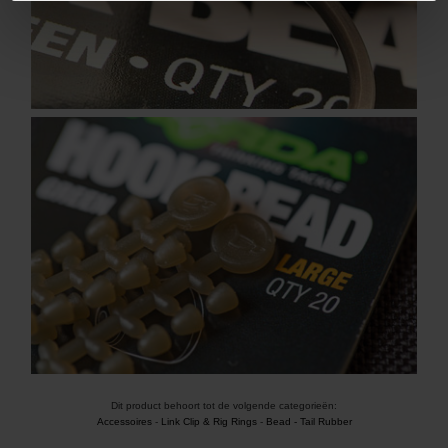
Dit product behoort tot de volgende categorieën:
Accessoires
-
Link Clip & Rig Rings
-
Bead - Tail Rubber