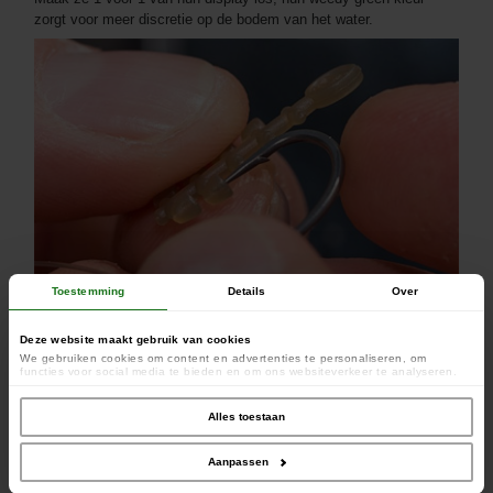
zorgt voor meer discretie op de bodem van het water.
Toestemming
Details
Over
Deze website maakt gebruik van cookies
We gebruiken cookies om content en advertenties te personaliseren, om
functies voor social media te bieden en om ons websiteverkeer te analyseren.
Ook delen we informatie over uw gebruik van onze site met onze partners voor
social media, adverteren en analyse. Deze partners kunnen deze gegevens
combineren met andere informatie die u aan ze heeft verstrekt of die ze hebben
Alles toestaan
verzameld op basis van uw gebruik van hun services.
Aanpassen