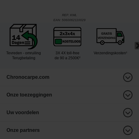
REF:
KWL
EAN:
5060062110029
Tevreden - omruiling
3X 4X toll-free
Verzendingskosten¹
Terugbetaling
de 90 a 2500€²
Chronocarpe.com
Onze toezeggingen
Uw voordelen
Onze partners