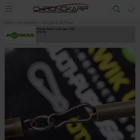
0
Home
»
Accessoires
»
Link Clip & Rig Rings
Korda Kwik Link (per 20)
[
230476
]