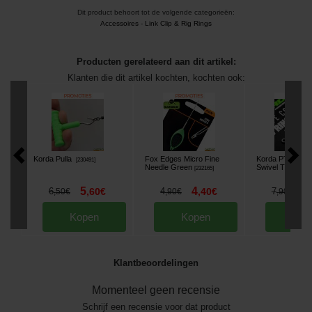
Dit product behoort tot de volgende categorieën:
Accessoires
-
Link Clip & Rig Rings
Producten gerelateerd aan dit artikel:
Klanten die dit artikel kochten, kochten ook:
Korda Pulla
Fox Edges Micro Fine
Korda PTFE QC
[
230491
]
Needle Green
Swivel T8 (x8)
[
232165
]
[
2
5
4
6
6
,
60
€
4
,
40
€
7
,
50
€
,
90
€
,
90
€
Kopen
Kopen
Kop
Klantbeoordelingen
Momenteel geen recensie
Schrijf een recensie voor dat product