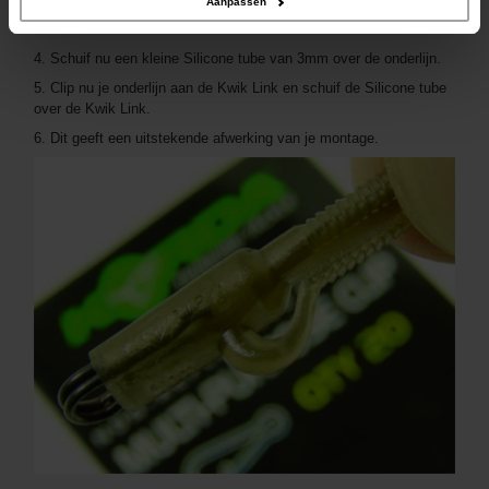
Aanpassen
onderlijn zal hierdoor zachter worden waardoor het uiteindelijke
resultaat veel sterker wordt.
4. Schuif nu een kleine Silicone tube van 3mm over de onderlijn.
5. Clip nu je onderlijn aan de Kwik Link en schuif de Silicone tube
over de Kwik Link.
6. Dit geeft een uitstekende afwerking van je montage.