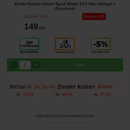
Korda Kaizen Green Spod 50mm 12'6 5lbs Hengel
+
Geschenk
-
12
%
Bespaar
20
€
169
,00
€
149
,00
€
+
Kopen
+
2
x
74
3
x
49
4
x
37
,
50
€
,
67
€
,
25
€
Ik heb dit product elders goedkoper gezien.