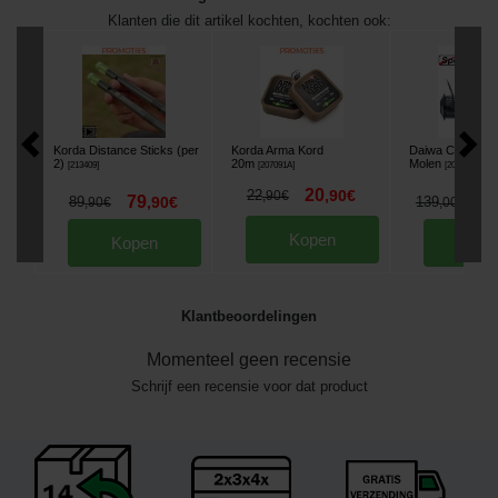
Klanten die dit artikel kochten, kochten ook:
Korda Distance Sticks (per
Korda Arma Kord
Daiwa Crosscas
2)
20m
Molen
[
213409
]
[
207091A
]
[
202591
]
20
22
,
90
€
,
90
€
79
1
89
,
90
€
139
,
90
€
,
00
€
Kopen
Kopen
Kop
Klantbeoordelingen
Momenteel geen recensie
Schrijf een recensie voor dat product