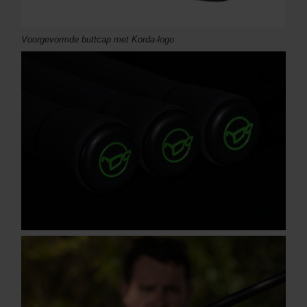
Voorgevormde buttcap met Korda-logo