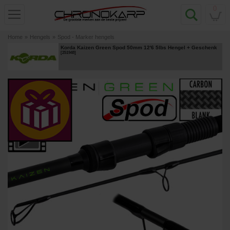
0
Home
»
Hengels
»
Spod - Marker hengels
Korda Kaizen Green Spod 50mm 12'6 5lbs Hengel
+ Geschenk
[
251948
]