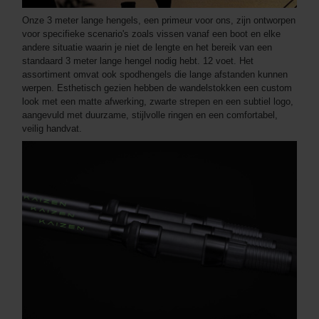
Onze 3 meter lange hengels, een primeur voor ons, zijn ontworpen
voor specifieke scenario's zoals vissen vanaf een boot en elke
andere situatie waarin je niet de lengte en het bereik van een
standaard 3 meter lange hengel nodig hebt. 12 voet. Het
assortiment omvat ook spodhengels die lange afstanden kunnen
werpen. Esthetisch gezien hebben de wandelstokken een custom
look met een matte afwerking, zwarte strepen en een subtiel logo,
aangevuld met duurzame, stijlvolle ringen en een comfortabel,
veilig handvat.