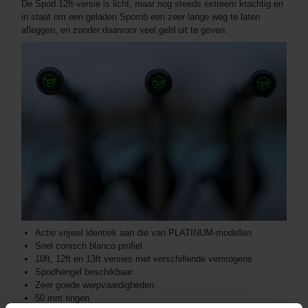
De Spod 12ft-versie is licht, maar nog steeds extreem krachtig en
in staat om een geladen Spomb een zeer lange weg te laten
afleggen, en zonder daarvoor veel geld uit te geven.
Actie vrijwel identiek aan die van PLATINUM-modellen
Snel conisch blanco profiel
10ft, 12ft en 13ft versies met verschillende vermogens
Spodhengel beschikbaar
Zeer goede werpvaardigheden
50 mm ringen