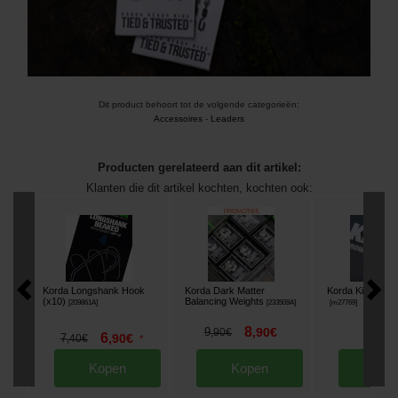
Dit product behoort tot de volgende categorieën:
Accessoires
-
Leaders
Producten gerelateerd aan dit artikel:
Klanten die dit artikel kochten, kochten ook:
Korda Longshank Hook
Korda Dark Matter
Korda Kickers B
(x10)
Balancing Weights
[
209861A
]
[
233509A
]
[
m27769
]
8
6
9
,
90
€
,
50
,
90
€
6
7
,
90
€
,
40
€
*
Kopen
Kopen
Kop