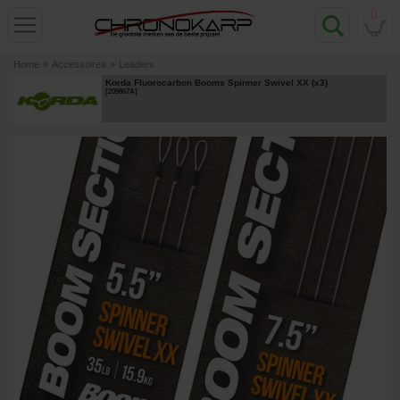
0
Home
»
Accessoires
»
Leaders
Korda Fluorocarbon Booms Spinner Swivel XX (x3)
[
209867A
]