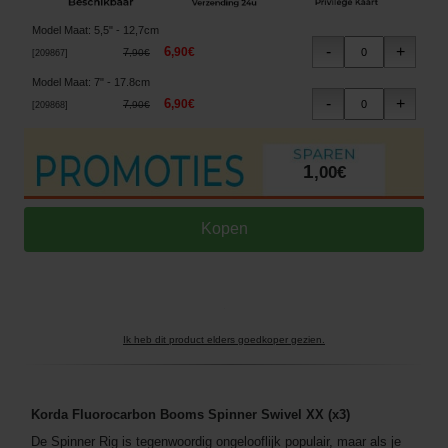
Model Maat
:
5,5" - 12,7cm
6
,
90
€
7
,
90
€
[
209867
]
Model Maat
:
7" - 17.8cm
6
,
90
€
7
,
90
€
[
209868
]
1
,
00
€
Ik heb dit product elders goedkoper gezien.
Korda Fluorocarbon Booms Spinner Swivel XX (x3)
De Spinner Rig is tegenwoordig ongelooflijk populair, maar als je