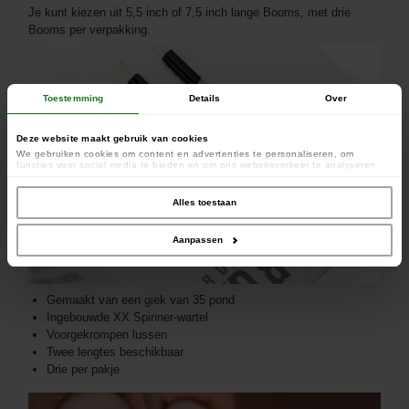
Je kunt kiezen uit 5,5 inch of 7,5 inch lange Booms, met drie
Booms per verpakking.
Toestemming
Details
Over
Deze website maakt gebruik van cookies
We gebruiken cookies om content en advertenties te personaliseren, om
functies voor social media te bieden en om ons websiteverkeer te analyseren.
Ook delen we informatie over uw gebruik van onze site met onze partners voor
social media, adverteren en analyse. Deze partners kunnen deze gegevens
combineren met andere informatie die u aan ze heeft verstrekt of die ze hebben
Alles toestaan
verzameld op basis van uw gebruik van hun services.
Aanpassen
Gemaakt van een giek van 35 pond
Ingebouwde XX Spinner-wartel
Voorgekrompen lussen
Twee lengtes beschikbaar
Drie per pakje