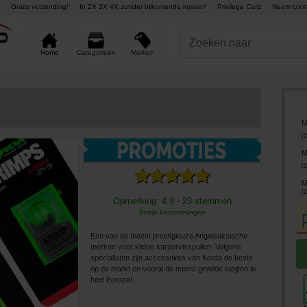
Gratis verzending¹
In 2X 3X 4X zonder bijkomende kosten²
Privilege Card
Neem cont
Merken
Home
Categorieën
M
[
2
M
[
2
M
[
2
Opmerking: 4.9 - 23 stemmen
Bekijk beoordelingen
Een van de meest prestigieuze Angelsaksische
merken voor kleine karpervisspullen. Volgens
specialisten zijn accessoires van Korda de beste
op de markt en vooral de meest gewilde tapijten in
heel Europa!