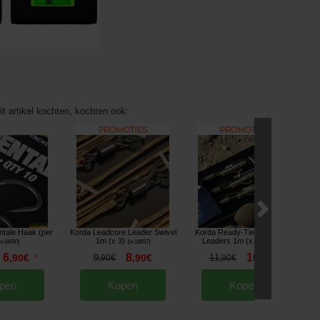
it artikel kochten, kochten ook:
ntale Haak (per
Korda Leadcore Leader Swivel
Korda Ready-Tied Leadcore
1m (x 3)
Leaders 1m (x 3)
m18650
]
[
m18657
]
[
m18658
]
6
8
10
,
90
€
9
,
90
€
11
,
90
€
*
,
90
€
,
90
€
pen
Kopen
Kopen