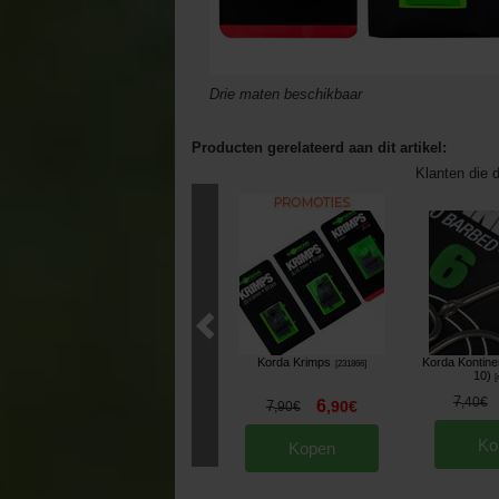
Drie maten beschikbaar
Producten gerelateerd aan dit artikel:
Klanten die d
Korda Krimps
Korda Kontine
[
231866
]
10)
[
7
,
40
€
6
7
,
90
€
,
90
€
Ko
Kopen