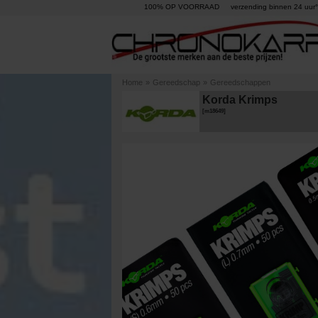
100% OP VOORRAAD
verzending binnen 24 uur°
Home
»
Gereedschap
»
Gereedschappen
Korda Krimps
[
m18649
]