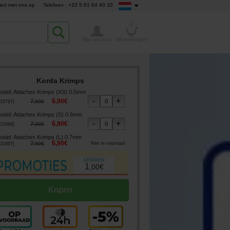
act met ons op
Telefoon : +33 5 61 64 40 33
0
Mijn account
Winkelwagen
Korda Krimps
odel
:
Attaches Krimps (XS) 0.5mm
6
,
90
€
7
,
90
€
33797
]
odel
:
Attaches Krimps (S) 0.6mm
6
,
90
€
7
,
90
€
31866
]
odel
:
Attaches Krimps (L) 0.7mm
6
,
90
€
7
,
90
€
Niet in voorraad
31867
]
1
,
00
€