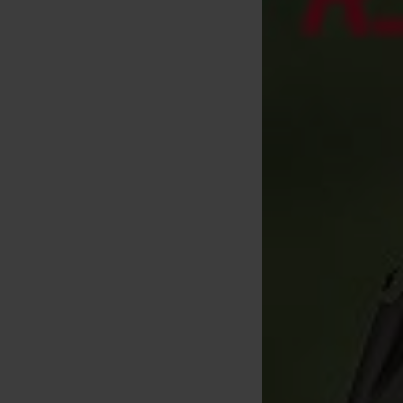
Korda Kickers D Rig Green
Korda Krimps
Korda Mini Krimp Tool
[
233797
]
[
(per 10)
[
m32848
]
6
,
90
€
6
20
7
,
90
€
23
,
90
,
90
€
,
90
€
Kopen
Kopen
Kopen