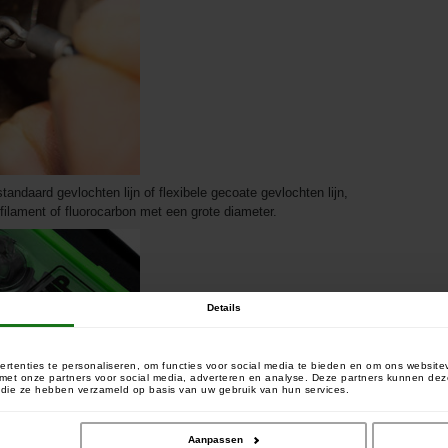
andaard gevlochten lijn of flexibele gecoate gevlochten lijn,
filament of fluorocarbon met een grote diameter.
Details
rtenties te personaliseren, om functies voor social media te bieden en om ons website
e met onze partners voor social media, adverteren en analyse. Deze partners kunnen 
of die ze hebben verzameld op basis van uw gebruik van hun services.
Aanpassen