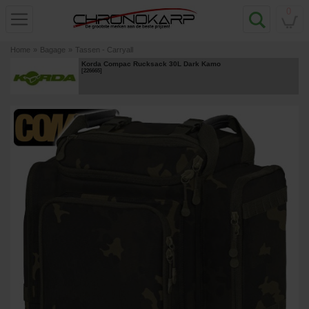
0
Home
»
Bagage
»
Tassen - Carryall
Korda Compac Rucksack 30L Dark Kamo
[
226665
]