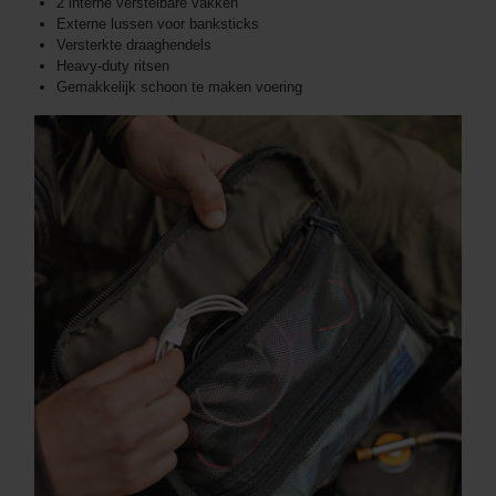
2 interne verstelbare vakken
Externe lussen voor banksticks
Versterkte draaghendels
Heavy-duty ritsen
Gemakkelijk schoon te maken voering