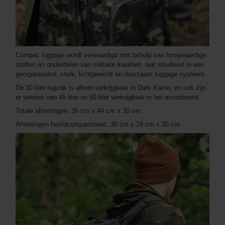
Compac luggage wordt vervaardigd met behulp van hoogwaardige
stoffen en onderdelen van militaire kwaliteit, wat resulteert in een
georganiseerd, sterk, lichtgewicht en duurzaam luggage systeem.
De 30 liter rugzak is alleen verkrijgbaar in Dark Kamo, en ook zijn
er versies van 45 liter en 60 liter verkrijgbaar in het assortiment.
Totale afmetingen: 36 cm x 44 cm x 30 cm
Afmetingen hoofdcompartiment: 36 cm x 28 cm x 20 cm