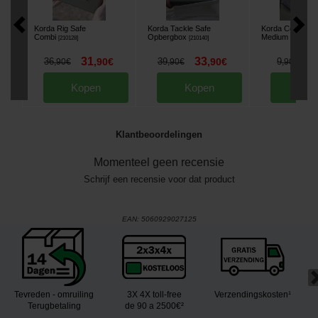
Korda Rig Safe
Korda Tackle Safe
Korda Compac W
Combi
Opbergbox
Medium
[
210128
]
[
210140
]
[
225777
]
31
33
8
36
,
90
€
39
,
90
€
9
,
90
€
,
90
€
,
90
€
Kopen
Kopen
Kop
Klantbeoordelingen
Momenteel geen recensie
Schrijf een recensie voor dat product
EAN:
5060929027125
Tevreden - omruiling
3X 4X toll-free
Verzendingskosten¹
Terugbetaling
de 90 a 2500€²