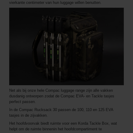
vierkante centimeter van hun luggage willen benutten.
Net als bij onze hele Compac luggage range zijn alle vakken
dusdanig ontworpen zodat de Compac EVA- en Tackle tasjes
perfect passen.
In de Compac Rucksack 30 passen de 100, 110 en 125 EVA
tasjes in de zijvakken.
Het hoofdvoorvak biedt ruimte voor een Korda Tackle Box, wat
helpt om de ruimte binnenin het hoofdcompartiment te