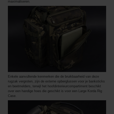
maximaliseren.
Enkele aanvullende kenmerken die de bruikbaarheid van deze
rugzak vergroten, zijn de externe opberglussen voor je banksticks
en beetmelders, terwijl het hoofdinterieurcompartiment beschikt
over een handige hoes die geschikt is voor een Large Korda Rig
Case.