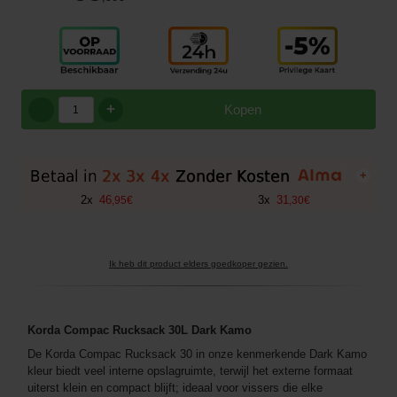
+
Kopen
+
2
x
46
3
x
31
,
95
€
,
30
€
Ik heb dit product elders goedkoper gezien.
Korda Compac Rucksack 30L Dark Kamo
De Korda Compac Rucksack 30 in onze kenmerkende Dark Kamo
kleur biedt veel interne opslagruimte, terwijl het externe formaat
uiterst klein en compact blijft; ideaal voor vissers die elke