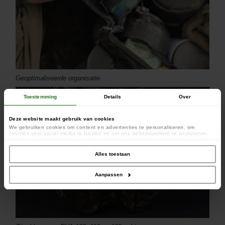
Geoptimaliseerde organisatie
Toestemming
Details
Over
Deze website maakt gebruik van cookies
We gebruiken cookies om content en advertenties te personaliseren, om
functies voor social media te bieden en om ons websiteverkeer te analyseren.
Ook delen we informatie over uw gebruik van onze site met onze partners voor
social media, adverteren en analyse. Deze partners kunnen deze gegevens
combineren met andere informatie die u aan ze heeft verstrekt of die ze hebben
Alles toestaan
verzameld op basis van uw gebruik van hun services.
Aanpassen