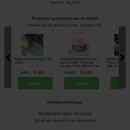
Tackle Box
-
Rig Boxen
Producten gerelateerd aan dit artikel:
Klanten die dit artikel kochten, kochten ook:
Korda Oval Rig Ring (x 20)
Mainline Washed Out Pop
Korda IQ Stijve
Ups Orange - Chocolat
Fluorocarbon 0
[
230486
]
Orange 12mm 150ml
25lb
[
242790
]
[
207126
]
6
10
14
6
,
40
€
11
,
90
€
,
90
,
90
€
,
90
€
Kopen
Kopen
Kop
Klantbeoordelingen
Momenteel geen recensie
Schrijf een recensie voor dat product