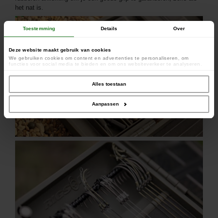
het nat is.
Toestemming
Details
Over
Deze website maakt gebruik van cookies
We gebruiken cookies om content en advertenties te personaliseren, om
functies voor social media te bieden en om ons websiteverkeer te analyseren.
Ook delen we informatie over uw gebruik van onze site met onze partners voor
social media, adverteren en analyse. Deze partners kunnen deze gegevens
combineren met andere informatie die u aan ze heeft verstrekt of die ze hebben
Alles toestaan
verzameld op basis van uw gebruik van hun services.
Aanpassen