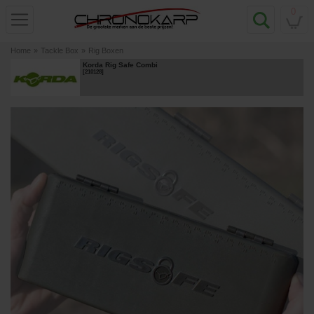
0
Home
»
Tackle Box
»
Rig Boxen
Korda Rig Safe Combi
[
210128
]