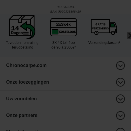
REF:
KBOX4
EAN:
5060323808429
Tevreden - omruiling
3X 4X toll-free
Verzendingskosten¹
Terugbetaling
de 90 a 2500€²
Chronocarpe.com
Onze toezeggingen
Uw voordelen
Onze partners