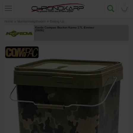
0
Home
»
Voerbenodigdheden
»
Baiting Up
Korda Compac Bucket Kamo 17L Emmer
[
226181
]