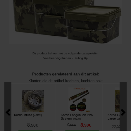
Dit product behoort tot de volgende categorieën:
Voerbenodigdheden
-
Baiting Up
Producten gerelateerd aan dit artikel:
Klanten die dit artikel kochten, kochten ook:
Korda Infuza
Korda Longchuck PVA
Korda Compac A
[
m21379
]
System
Large
[
m9155
]
[
225970
]
8
8
,
50
€
9
,
90
€
,
90
€
1
22
,
90
€