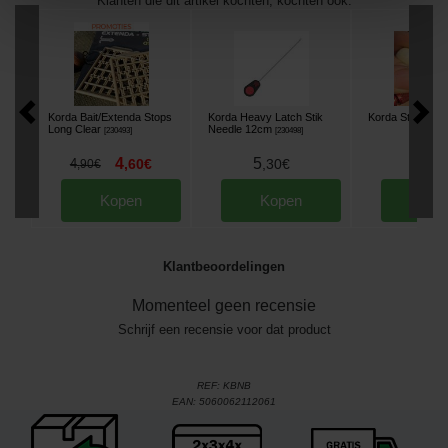
Klanten die dit artikel kochten, kochten ook:
Korda Bait/Extenda Stops
Korda Heavy Latch Stik
Korda Strippa
[
2
Long Clear
Needle 12cm
[
230493
]
[
230498
]
4
5
8
4
,
60
€
,
30
€
,
90
,
90
€
Kopen
Kopen
Kop
Klantbeoordelingen
Momenteel geen recensie
Schrijf een recensie voor dat product
REF:
KBNB
EAN:
5060062112061