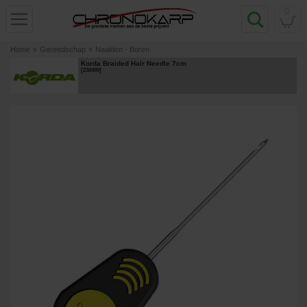
0
Home
»
Gereedschap
»
Naalden - Boren
Korda Braided Hair Needle 7cm
[
230499
]