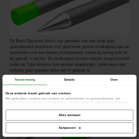
De Basix Distance Sticks zijn gemaakt van een strak grijs
geanodiseerd aluminium met glanzende groene eindkappen aan de
bovenkant voor een betere zichtbaarheid, vooral bij weinig licht of
bij gebruik 's nachts. De eindkappen kunnen worden losgeschroefd
zodat de T-bar binnenin kan worden opgeborgen, zodat deze niet
verloren gaat wanneer deze niet in gebruik is.
Toestemming
Details
Over
Deze website maakt gebruik van cookies
We gebruiken cookies om content en advertenties te personaliseren, om
functies voor social media te bieden en om ons websiteverkeer te analyseren.
Ook delen we informatie over uw gebruik van onze site met onze partners voor
social media, adverteren en analyse. Deze partners kunnen deze gegevens
combineren met andere informatie die u aan ze heeft verstrekt of die ze hebben
Alles toestaan
verzameld op basis van uw gebruik van hun services.
Aanpassen