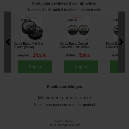
Producten gerelateerd aan dit artikel:
Klanten die dit artikel kochten, kochten ook:
Korda Basix Mainline
Korda Basix Coated
Korda Basix Bra
1000m
Hooklink 10m
Hooklink 10m
[
206459A
]
[
207912A
]
[
20
14
5
4
16
,
90
€
7
,
90
€
6
,
90
€
,
90
€
,
90
€
Kopen
Kopen
Kop
Klantbeoordelingen
Momenteel geen recensie
Schrijf een recensie voor dat product
REF:
KBX001
EAN:
5060660633487