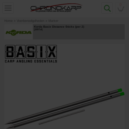
0
Home
»
Voerbenodigdheden
»
Marker
Korda Basix Distance Sticks (per 2)
[
205714
]