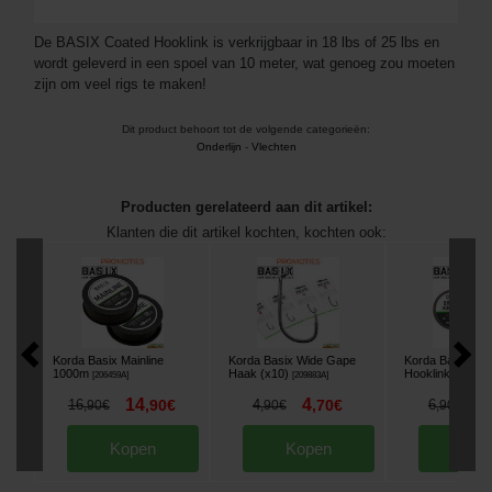
De BASIX Coated Hooklink is verkrijgbaar in 18 lbs of 25 lbs en
wordt geleverd in een spoel van 10 meter, wat genoeg zou moeten
zijn om veel rigs te maken!
Dit product behoort tot de volgende categorieën:
Onderlijn
-
Vlechten
Producten gerelateerd aan dit artikel:
Klanten die dit artikel kochten, kochten ook:
Korda Basix Mainline
Korda Basix Wide Gape
Korda Basix Bra
1000m
Haak (x10)
Hooklink 10m
[
206459A
]
[
209883A
]
[
20
14
4
4
16
,
90
€
4
,
70
€
6
,
90
€
,
90
€
,
90
€
Kopen
Kopen
Kop