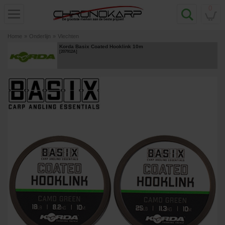
0
Home
»
Onderlijn
»
Vlechten
Korda Basix Coated Hooklink 10m
[
207912A
]