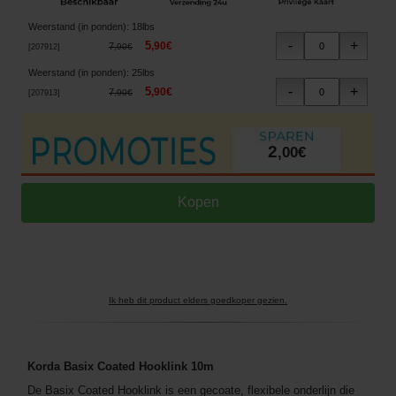
Weerstand (in ponden)
:
18lbs
5
,
90
€
7
,
90
€
[
207912
]
Weerstand (in ponden)
:
25lbs
5
,
90
€
7
,
90
€
[
207913
]
2
,
00
€
Ik heb dit product elders goedkoper gezien.
Korda Basix Coated Hooklink 10m
De Basix Coated Hooklink is een gecoate, flexibele onderlijn die