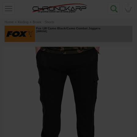
0
Home
»
Kleding
»
Broek - Shorts
Fox LW Camo Black/Camo Combat Joggers
[
268616A
]