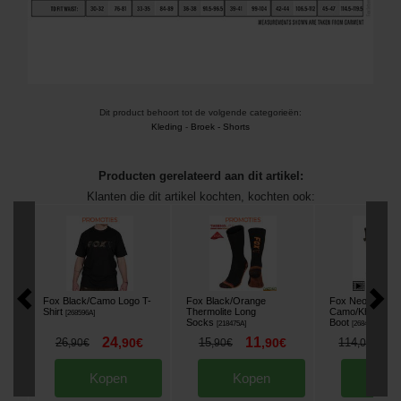
Dit product behoort tot de volgende categorieën:
Kleding
-
Broek - Shorts
Producten gerelateerd aan dit artikel:
Klanten die dit artikel kochten, kochten ook:
Fox Black/Camo Logo T-
Fox Black/Orange
Fox Neoprene L
Shirt
Thermolite Long
Camo/Khaki Ru
[
268596A
]
Socks
Boot
[
218475A
]
[
268475A
]
24
11
8
26
,
90
€
15
,
90
€
114
,
90
€
,
90
€
,
00
€
Kopen
Kopen
Kop