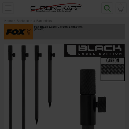
0
Home
»
Banksticks
»
Banksticks
Fox Black Label Carbon Bankstick
[
205837A
]