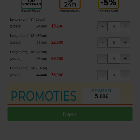
Lengte (cm)
:
9" (23cm)
19
,
90
€
24
,
90
€
[
205837
]
Lengte (cm)
:
12" (30cm)
22
,
90
€
28
,
90
€
[
205838
]
Lengte (cm)
:
18" (46cm)
29
,
90
€
36
,
90
€
[
205839
]
Lengte (cm)
:
24" (61cm)
38
,
90
€
46
,
90
€
[
205840
]
5
,
00
€