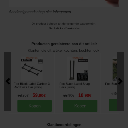
Aandraaigereedschap niet inbegrepen
Dit product behoort tot de volgende categorieën:
Banksticks
-
Banksticks
Producten gerelateerd aan dit artikel:
Klanten die dit artikel kochten, kochten ook:
Fox Black Label Carbon 3-
Fox Black Label Snag
Fox Butt Grip
[
m1
Rod Buzz Bar
Ears
[
205836
]
[
205329
]
3
6
,
90
€
59
18
62
,
90
€
22
,
90
€
,
90
€
,
90
€
Kop
Kopen
Kopen
Klantbeoordelingen