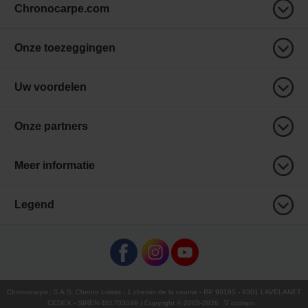
Chronocarpe.com
Onze toezeggingen
Uw voordelen
Onze partners
Meer informatie
Legend
Chronocarpe
:
S.A.S. Chrono Loisirs
- 1 chemin de la coume - BP 90185 - 9301 LAVELANET
CEDEX - SIREN 481703049 | Copyright © 2005-
2026
∇ ccdispo