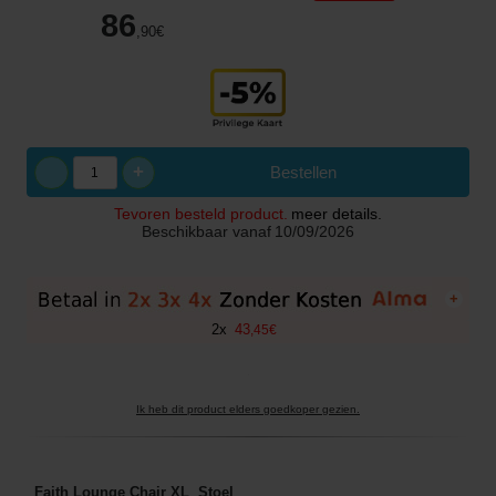
86
,90
€
+
Bestellen
Tevoren besteld product.
meer details.
Beschikbaar vanaf
10/09/2026
+
2
x
43
,
45
€
Ik heb dit product elders goedkoper gezien.
Faith Lounge Chair XL Stoel