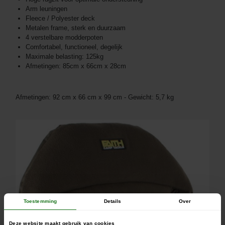
Arm leuningen
Fleece / Polyester deck
Metalen frame, sterk en duurzaam
4 verstelbare modderpoten
Comfortabel, functioneel, degelijk
Maximale belasting: 125kg
Afmetingen: 85cm x 66cm x 28cm
Afmetingen: 92 cm x 66 cm x 99 cm - Gewicht: 5,7 kg
Toestemming
Details
Over
Deze website maakt gebruik van cookies