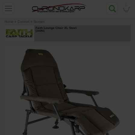
0
Home
»
Comfort
»
Stoelen
Faith Lounge Chair XL Stoel
[
216081
]