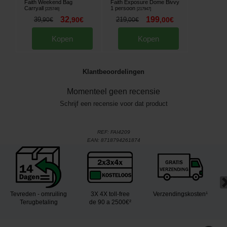
Faith Weekend Bag
Faith Exposure Dome Bivvy
Carryall
1 persoon
[
225746
]
[
217947
]
32
199
39
,
90
€
219
,
00
€
,
90
€
,
00
€
Kopen
Kopen
Klantbeoordelingen
Momenteel geen recensie
Schrijf een recensie voor dat product
REF:
FAI4209
EAN:
8718794261874
Tevreden - omruiling
3X 4X toll-free
Verzendingskosten¹
Terugbetaling
de 90 a 2500€²