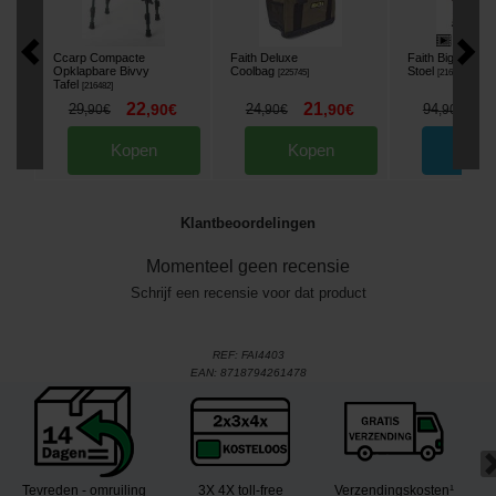
Ccarp Compacte
Faith Deluxe
Faith Big Camo 
Opklapbare Bivvy
Coolbag
Stoel
[
225745
]
[
216621
]
Tafel
[
216482
]
22
21
8
29
,
90
€
24
,
90
€
94
,
90
€
,
90
€
,
90
€
Kopen
Kopen
Beste
Klantbeoordelingen
Momenteel geen recensie
Schrijf een recensie voor dat product
REF:
FAI4403
EAN:
8718794261478
Tevreden - omruiling
3X 4X toll-free
Verzendingskosten¹