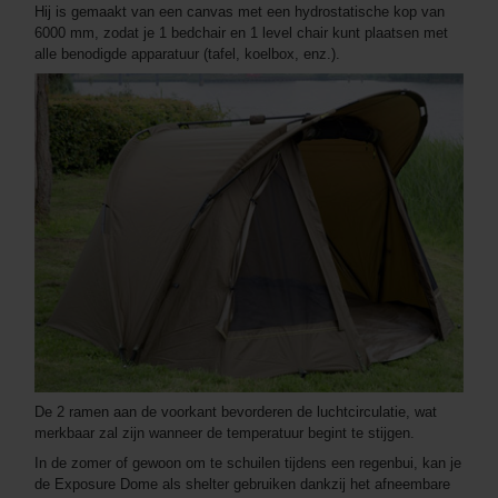
Hij is gemaakt van een canvas met een hydrostatische kop van
6000 mm, zodat je 1 bedchair en 1 level chair kunt plaatsen met
alle benodigde apparatuur (tafel, koelbox, enz.).
De 2 ramen aan de voorkant bevorderen de luchtcirculatie, wat
merkbaar zal zijn wanneer de temperatuur begint te stijgen.
In de zomer of gewoon om te schuilen tijdens een regenbui, kan je
de Exposure Dome als shelter gebruiken dankzij het afneembare