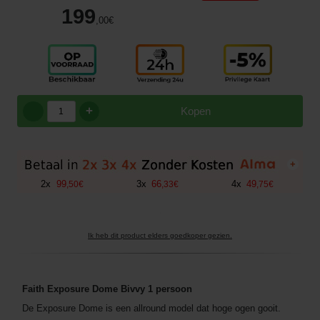
199
,00
€
+
Kopen
+
2
x
99
3
x
66
4
x
49
,
50
€
,
33
€
,
75
€
Ik heb dit product elders goedkoper gezien.
Faith Exposure Dome Bivvy 1 persoon
De Exposure Dome is een allround model dat hoge ogen gooit.