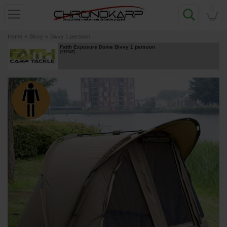
0
Home
»
Bivvy
»
Bivvy 1 persoon
Faith Exposure Dome Bivvy 1 persoon
[
217947
]