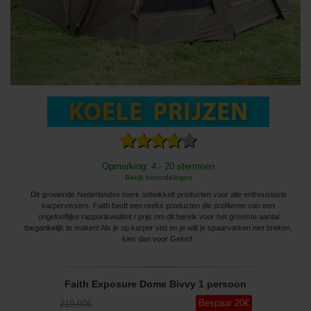
Opmerking: 4 - 20 stemmen
Bekijk beoordelingen
Dit groeiende Nederlandse merk ontwikkelt producten voor alle enthousiaste
karpervissers. Faith biedt een reeks producten die profiteren van een
ongelooflijke rapportkwaliteit / prijs om dit bereik voor het grootste aantal
toegankelijk te maken! Als je op karper vist en je wilt je spaarvarken niet breken,
kies dan voor Geloof.
Faith Exposure Dome Bivvy 1 persoon
Bespaar
20
€
219
,00
€