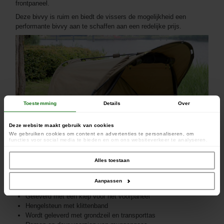
frontpaneel.
Deze bivvy is ruim en biedt de vissers de mogelijkheid een
performante bivvy aan te schaffen aan een redelijke prijs.
Toestemming
Details
Over
Deze website maakt gebruik van cookies
We gebruiken cookies om content en advertenties te personaliseren, om
functies voor social media te bieden en om ons websiteverkeer te analyseren.
Ook delen we informatie over uw gebruik van onze site met onze partners voor
social media, adverteren en analyse. Deze partners kunnen deze gegevens
combineren met andere informatie die u aan ze heeft verstrekt of die ze hebben
Alles toestaan
verzameld op basis van uw gebruik van hun services.
Aanpassen
6000 mm waterkolom
Geleverd met een klep voor het voorpaneel
Hengelsteun met klittenband
Wordt geleverd met grondzeil en transporttas