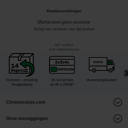
Klantbeoordelingen
Momenteel geen recensie
Schrijf een recensie voor dat product
REF:
KLN015
EAN:
5056832402418
Tevreden - omruiling
3X 4X toll-free
Verzendingskosten¹
Terugbetaling
de 90 a 2500€²
Chronocarpe.com
Onze toezeggingen