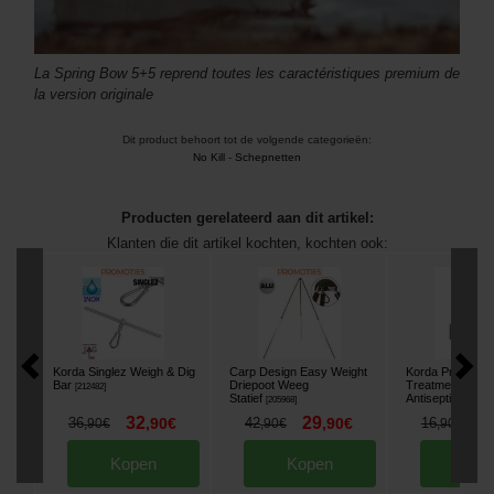
La Spring Bow 5+5 reprend toutes les caractéristiques premium de
la version originale
Dit product behoort tot de volgende categorieën:
No Kill
-
Schepnetten
Producten gerelateerd aan dit artikel:
Klanten die dit artikel kochten, kochten ook:
Korda Singlez Weigh & Dig
Carp Design Easy Weight
Korda Propolis 
Bar
Driepoot Weeg
Treatment
[
212482
]
Statief
Antisepticum
[
205968
]
[
212
32
29
1
36
,
90
€
42
,
90
€
16
,
90
€
,
90
€
,
90
€
Kopen
Kopen
Kop