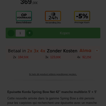
369
,00
€
+
Kopen
+
2
x
184
3
x
123
4
x
92
,
50
€
,
00
€
,
25
€
Ik heb dit product elders goedkoper gezien.
Epuisette Korda Spring Bow Net 42'' manche multibrin 5' + 5'
Cette nouvelle arrivée dans la gamme Spring Bow a été pensée
pour les carpistes qui recherchent une épuisette avec un manche