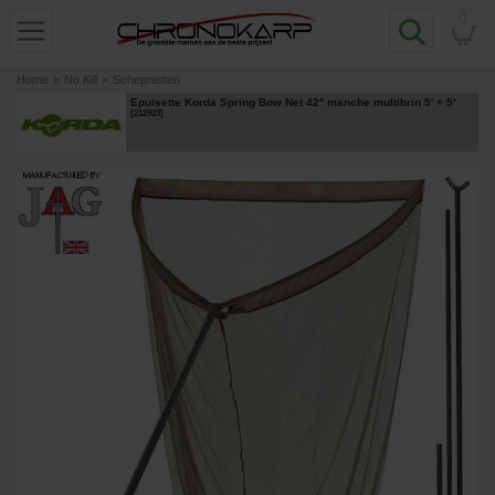
0
Home
»
No Kill
»
Schepnetten
Epuisette Korda Spring Bow Net 42'' manche multibrin 5' + 5'
[
212923
]