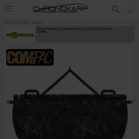
0
Home
»
No Kill
»
Wegen
Korda Floating Compac Retainer Sling Dark Kamo
[
212858
]