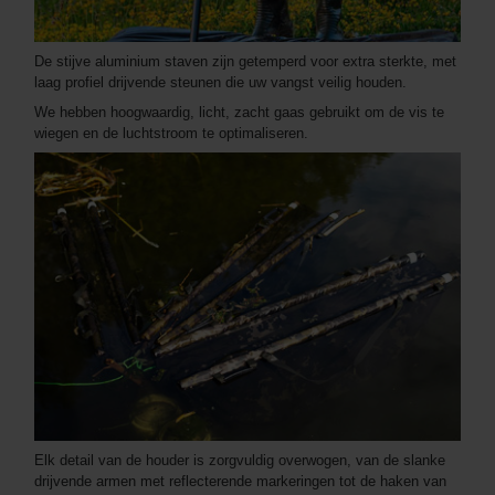
De stijve aluminium staven zijn getemperd voor extra sterkte, met
laag profiel drijvende steunen die uw vangst veilig houden.
We hebben hoogwaardig, licht, zacht gaas gebruikt om de vis te
wiegen en de luchtstroom te optimaliseren.
Elk detail van de houder is zorgvuldig overwogen, van de slanke
drijvende armen met reflecterende markeringen tot de haken van