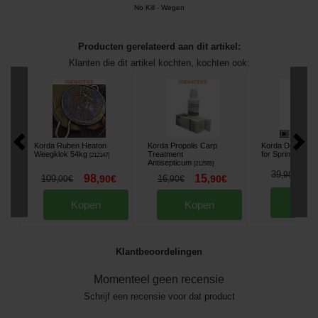
No Kill
-
Wegen
Producten gerelateerd aan dit artikel:
Klanten die dit artikel kochten, kochten ook:
Korda Ruben Heaton
Korda Propolis Carp
Korda Deep Spa
Weegklok 54kg
Treatment
for Spring Bow
[
212147
]
[
Antisepticum
[
212565
]
3
39
,
90
€
98
15
109
,
90
€
16
,
90
€
,
00
€
,
90
€
Kop
Kopen
Kopen
Klantbeoordelingen
Momenteel geen recensie
Schrijf een recensie voor dat product