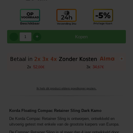
+
Kopen
+
2
x
52
3
x
34
,
00
€
,
67
€
Ik heb dit product elders goedkoper gezien.
Korda Floating Compac Retainer Sling Dark Kamo
De Korda Compac Retainer Sling is ontworpen, ontwikkeld en
uitvoerig getest met enkele van de grootste karpers van Europa.
De Compac Retainer Sling is al meer dan 4 jaar ontwikkeld door