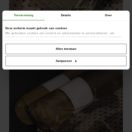
Toestemming
Details
Over
Deze website maakt gebruik van cookies
We gebruiken cookies om content en advertenties te personaliseren, om
functies voor social media te bieden en om ons websiteverkeer te analyseren.
Ook delen we informatie over uw gebruik van onze site met onze partners voor
social media, adverteren en analyse. Deze partners kunnen deze gegevens
combineren met andere informatie die u aan ze heeft verstrekt of die ze hebben
Alles toestaan
verzameld op basis van uw gebruik van hun services.
Materialen van hoge kwaliteit
Aanpassen