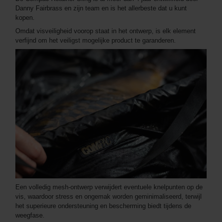
Danny Fairbrass en zijn team en is het allerbeste dat u kunt
kopen.
Omdat visveiligheid voorop staat in het ontwerp, is elk element
verfijnd om het veiligst mogelijke product te garanderen.
Een volledig mesh-ontwerp verwijdert eventuele knelpunten op de
vis, waardoor stress en ongemak worden geminimaliseerd, terwijl
het superieure ondersteuning en bescherming biedt tijdens de
weegfase.