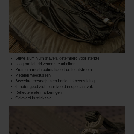
Stijve aluminium staven, getemperd voor sterkte
Laag profiel, drijvende steunbalken
Premium mesh optimaliseert de luchtstroom
Metalen weeglussen
Bewerkte roestvrijstalen bankstickbevestiging
6 meter goed zichtbaar koord in speciaal vak
Reflecterende markeringen
Geleverd in stinkzak