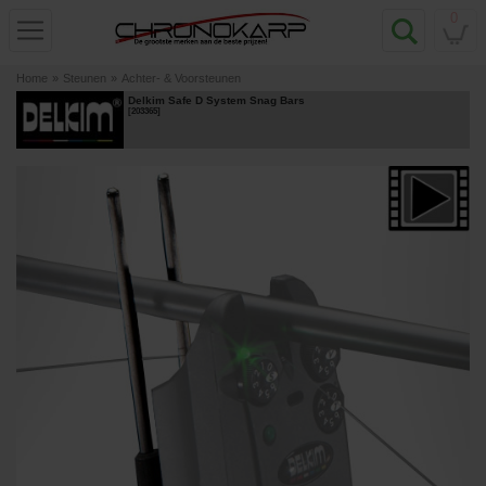
0
Home
»
Steunen
»
Achter- & Voorsteunen
Delkim Safe D System Snag Bars
[
203365
]