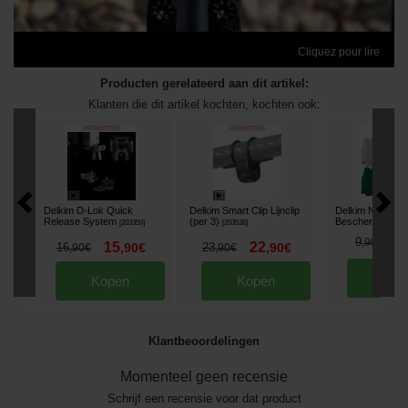
Cliquez pour lire
Producten gerelateerd aan dit artikel:
Klanten die dit artikel kochten, kochten ook:
Delkim D-Lok Quick
Delkim Smart Clip Lijnclip
Delkim New TXI
Release System
(per 3)
Beschermhoes
[
203359
]
[
203538
]
[
6
9
,
90
€
15
22
16
,
90
€
23
,
90
€
,
90
€
,
90
€
Kop
Kopen
Kopen
Klantbeoordelingen
Momenteel geen recensie
Schrijf een recensie voor dat product