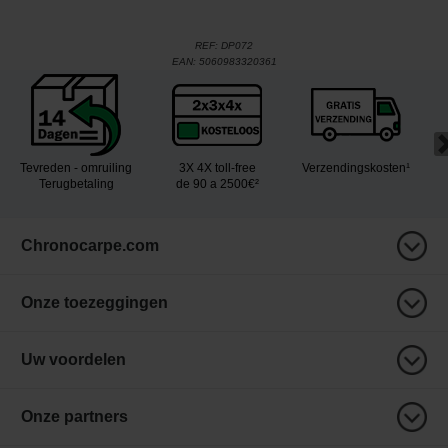
REF:
DP072
EAN:
5060983320361
Tevreden - omruiling
3X 4X toll-free
Verzendingskosten¹
Terugbetaling
de 90 a 2500€²
Chronocarpe.com
Onze toezeggingen
Uw voordelen
Onze partners