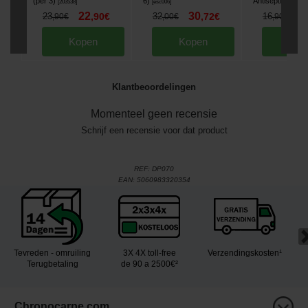
(per 3)
6)
Antisepticum
[
203538
]
[
esc006
]
[
212
22
30
1
23
,
90
€
32
,
72
€
16
,
90
€
,
00
€
,
90
€
Kopen
Kopen
Kop
Klantbeoordelingen
Momenteel geen recensie
Schrijf een recensie voor dat product
REF:
DP070
EAN:
5060983320354
Tevreden - omruiling
3X 4X toll-free
Verzendingskosten¹
Terugbetaling
de 90 a 2500€²
Chronocarpe.com