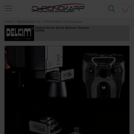
0
Home
»
Beetmelders etc
»
Beetmelders Accessoires
Delkim D-Lok Quick Release System
[
203359
]