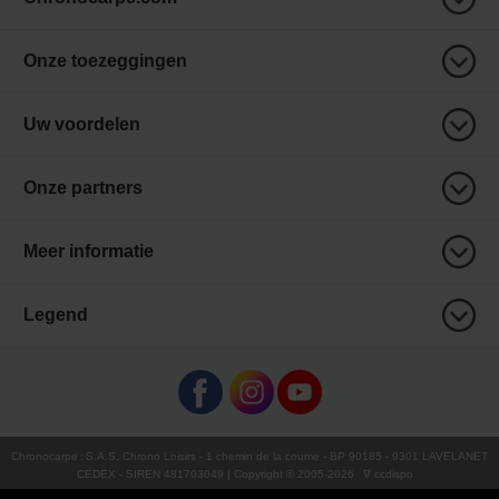
Onze toezeggingen
Uw voordelen
Onze partners
Meer informatie
Legend
Chronocarpe
:
S.A.S. Chrono Loisirs
- 1 chemin de la coume - BP 90185 - 9301 LAVELANET
CEDEX - SIREN 481703049 | Copyright © 2005-
2026
∇ ccdispo