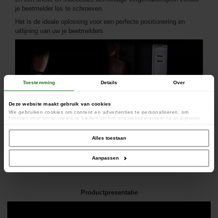
je beetmelder los te schroeven.
Het is de ideale oplossing voor een perfecte positionering en
uitlijning van uw je beetmelders
Toestemming
Details
Over
Deze website maakt gebruik van cookies
We gebruiken cookies om content en advertenties te personaliseren, om
functies voor social media te bieden en om ons websiteverkeer te analyseren.
Ook delen we informatie over uw gebruik van onze site met onze partners voor
social media, adverteren en analyse. Deze partners kunnen deze gegevens
combineren met andere informatie die u aan ze heeft verstrekt of die ze hebben
Alles toestaan
verzameld op basis van uw gebruik van hun services.
Aanpassen
Dit product behoort tot de volgende categorieën:
Beetmelders etc
-
Beetmelders Accessoires
-
Adapters
Productpresentatie