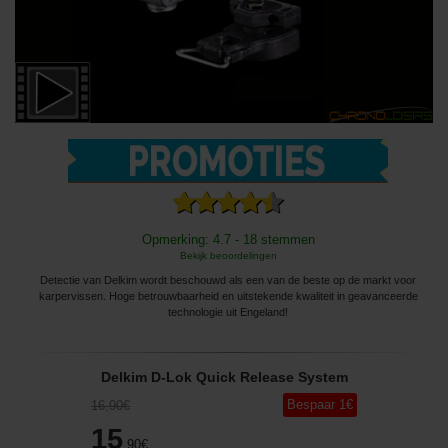
Opmerking: 4.7 - 18 stemmen
Bekijk beoordelingen
Detectie van Delkim wordt beschouwd als een van de beste op de markt voor
karpervissen. Hoge betrouwbaarheid en uitstekende kwaliteit in geavanceerde
technologie uit Engeland!
Delkim D-Lok Quick Release System
Bespaar
1
€
16
,90
€
15
,90
€