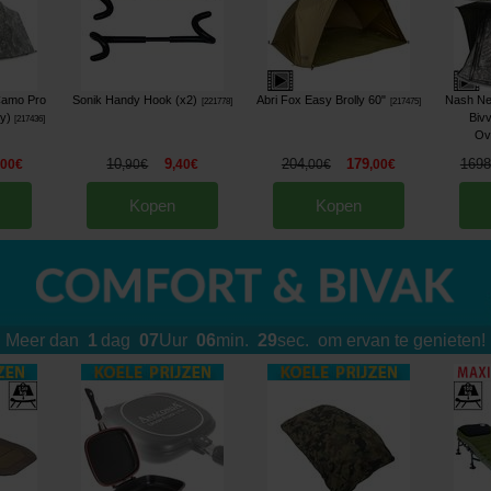
Camo Pro
Sonik Handy Hook (x2)
Abri Fox Easy Brolly 60"
Nash Ne
[
221778
]
[
217475
]
y)
Biv
[
217436
]
Ov
10
9
204
179
1698
,
00
€
,
90
€
,
40
€
,
00
€
,
00
€
Kopen
Kopen
Meer dan
1
dag
07
Uur
06
min.
25
sec.
om ervan te genieten!