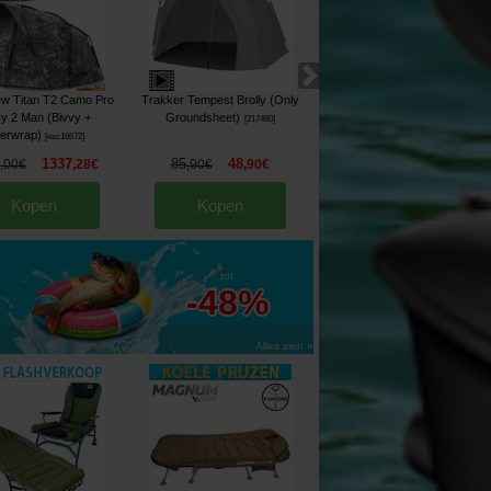
w Titan T2 Camo Pro
Trakker Tempest Brolly (Only
Biwy Fox Frontier II X Camo 1
vy 2 Man (Bivvy +
Groundsheet)
place (Biwy + Surtoile)
[
217460
]
[
esc18022
]
erwrap)
[
esc16672
]
1337
85
48
1348
1140
,
00
€
,
28
€
,
90
€
,
90
€
,
00
€
,
48
€
Kopen
Kopen
Kopen
tot
-48%
Alles zien »