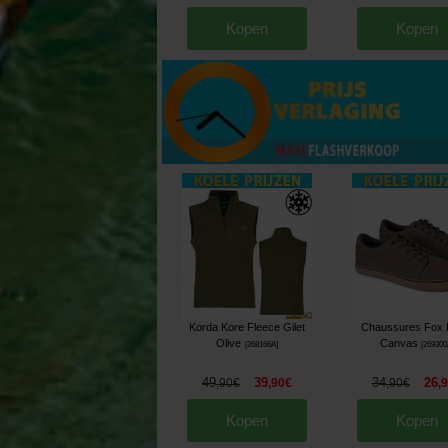
Kopen
Kopen
Korda Kore Fleece Gilet
Chaussures Fox 
Olive
Canvas
[
268166A
]
[
269300
49
39
34
26
,
90
€
,
90
€
,
90
€
,
Kopen
Kopen