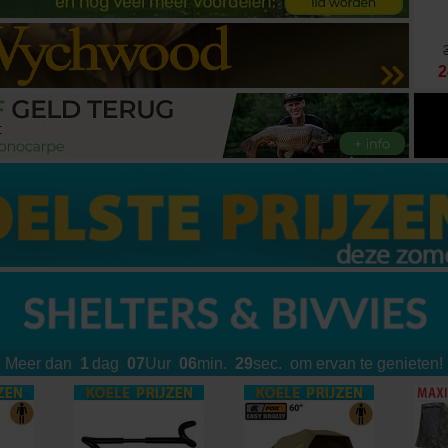
498
,
00
€
Kopen
349
2
,
00
€
149
,
00
€
Meer dan
1
dag
07
Uur
06
min.
25
sec.
om ervan te genieten!