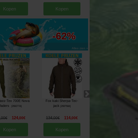
Kopen
Kopen
Kopen
tot
-62%
Alles zien »
ass-Tex 700E Nova
Fox kaki Sherpa-Tec-
Fox RS 10K Trouser
aders
jack
Camo/Khaki
[
268277A
]
[
268758A
]
[
268485A
]
124
134
114
84
74
,
00
€
,
00
€
,
00
€
,
00
€
,
90
€
,
90
€
Kopen
Kopen
Kopen