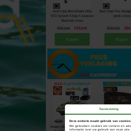
Avid Carp Benchmark Ultra
Bed Chair Fox Voyage
STD System 6 legs 5 seasons
pieds
[
270209
]
Bedchair
[
270064
]
599
519
329
184
,
00
€
,
00
€
,
00
€
Kopen
Kopen
Toestemming
Deze website maakt gebruik van cookies
We gebruiken cookies om content en adve
Anatec Maxboat Forest Lithium
Korda Compac Boili
informatie over uw gebruik van onze sit