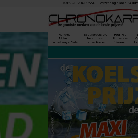
100% OP VOORRAAD
verzending binnen 24 uur°
Hengels
Beetmelders etc
Rod Pod
Molens
Indicatoren
Banksticks
On
Karperhengel Sets
Karper Packs
Steunen
Le