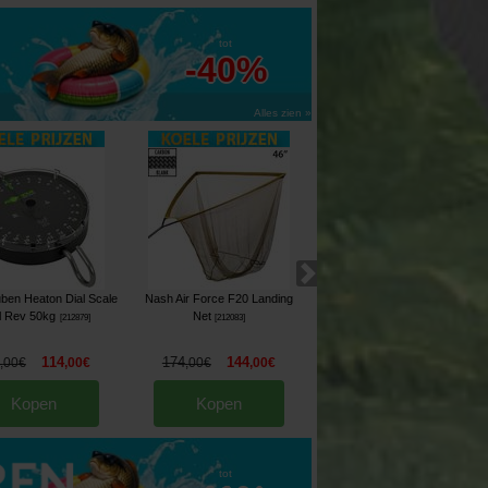
tot
-40%
Alles zien »
ben Heaton Dial Scale
Nash Air Force F20 Landing
Lowrance Eagle 7 Fishfinder
l Rev 50kg
Net
HDI 83/200kHz Sonar
[
212879
]
[
212083
]
GPS
[
213697
]
114
174
144
524
459
,
00
€
,
00
€
,
00
€
,
00
€
,
00
€
,
00
€
Kopen
Kopen
Kopen
tot