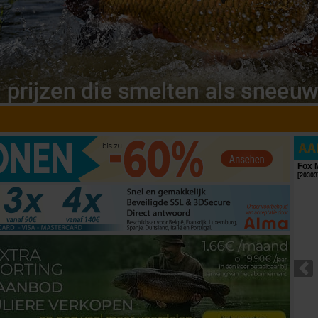
Biwy Ccarp Home Carper 2-persoons (Biwy +
Fox 
Overwrap)
[
20303
[
esc17809
]