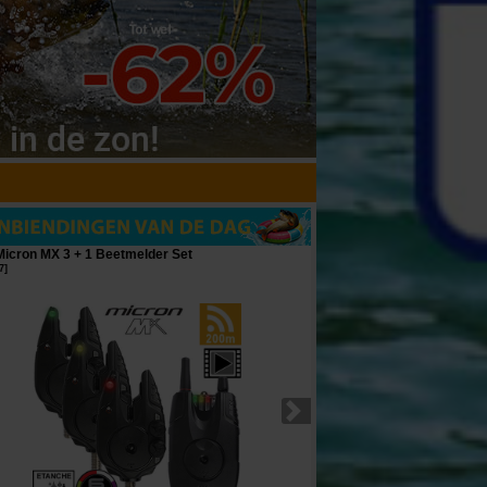
Micron MX 3 + 1 Beetmelder Set
Carp Design V50 Voerboot
7
]
[
213078
]