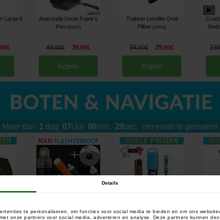
r Large 6
Anaconda Uncle Frank's
Trakker Levelite Oval
Ccarp
Pan
Pillow
Bedc
[
221527
]
[
270211
]
49
39
34
29
238
,
00
€
,
90
€
,
90
€
,
90
€
,
90
€
Kopen
Kopen
Meer dan
1
dag
07
Uur
06
min.
25
sec.
om ervan te genieten!
Details
rtenties te personaliseren, om functies voor social media te bieden en om ons website
e Caddy
Atropa Atrotube Telescopic
Nash Claw Cracker Bait Mesh
Crosse 
e met onze partners voor social media, adverteren en analyse. Deze partners kunnen 