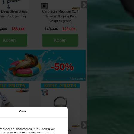
 Deep Sleep 8 legs
Carp Spirit Magnum XL 4
Etui de Rangement Sonik pour
hair Pack
Season Sleeping Bag
Sizzla Multi-Pan Set
[
esc17784
]
Slaapzak
Deepcase
[
216036
]
[
226940
]
186
149
129
17
13
,
90
€
,
14
€
,
00
€
,
00
€
,
90
€
,
90
€
Kopen
Kopen
Kopen
tot
-50%
Alles zien »
Over
verkeer te analyseren. Ook delen we
de mise à l'eau Bait
Atropa Atrotube
Atropa Atrospot Mk3 Orange
deze gegevens combineren met andere