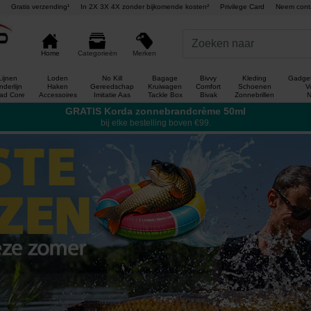
Gratis verzending¹
In 2X 3X 4X zonder bijkomende kosten²
Privilege Card
Neem cont
Merken
Home
Categorieën
Lijnen
Loden
No Kill
Bagage
Bivvy
Kleding
Gadget
derlijn
Haken
Gereedschap
Kruiwagen
Comfort
Schoenen
V
ad Core
Accessoires
Imitatie Aas
Tackle Box
Bivak
Zonnebrillen
N
GRATIS Korda zonnebrandcrème 50ml
bij elke bestelling boven €99.