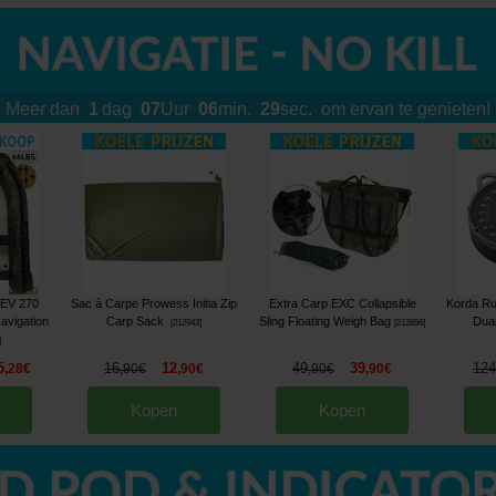
Meer dan
1
dag
07
Uur
06
min.
25
sec.
om ervan te genieten!
 EV 270
Sac à Carpe Prowess Initia Zip
Extra Carp EXC Collapsible
Korda Ru
avigation
Carp Sack
Sling Floating Weigh Bag
Dua
[
212943
]
[
212856
]
]
5
16
12
49
39
124
,
28
€
,
90
€
,
90
€
,
90
€
,
90
€
Kopen
Kopen