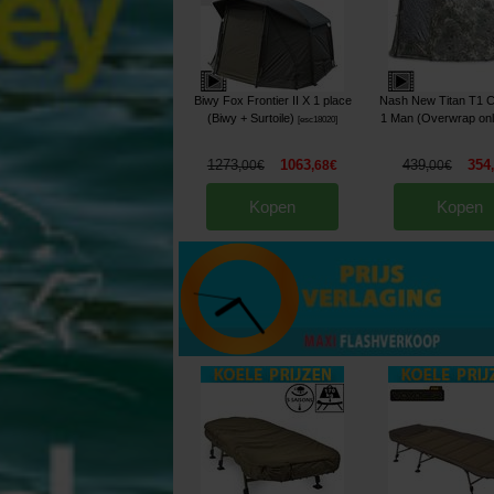
Biwy Fox Frontier II X 1 place
Nash New Titan T1 
(Biwy + Surtoile)
1 Man (Overwrap onl
[
esc18020
]
1273
1063
439
354
,
00
€
,
68
€
,
00
€
Kopen
Kopen