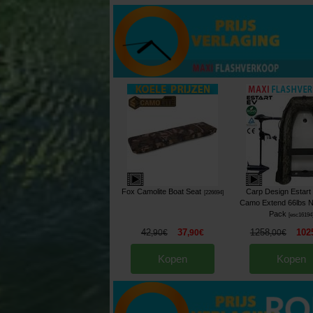
Fox Camolite Boat Seat
Carp Design Estart
[
226694
]
Camo Extend 66lbs N
Pack
[
esc16194
42
37
1258
102
,
90
€
,
90
€
,
00
€
Kopen
Kopen