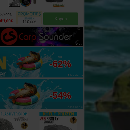
359
349
,
00
€
,
00
€
Kopen
49
249
,
00
€
,
00
€
110
100
,
00
€
,
00
€
tot
-62%
Alles zien »
tot
-54%
Alles zien »