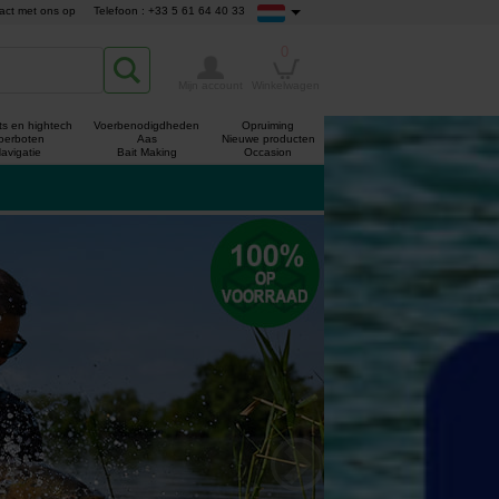
act met ons op
Telefoon : +33 5 61 64 40 33
0
Mijn account
Winkelwagen
s en hightech
Voerbenodigdheden
Opruiming
oerboten
Aas
Nieuwe producten
avigatie
Bait Making
Occasion