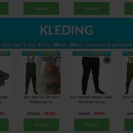
Kopen
Kopen
Meer dan
1
dag
07
Uur
06
min.
25
sec.
om ervan te genieten!
Khaki
Vass Vass-Tex 650 Serie
Fox Collection Sherpa Jogger
Vass V
Waders
B/O-broek
W
A
]
[
268271A
]
[
268728A
]
109
89
59
44
144
90
€
,
00
€
,
90
€
,
90
€
,
90
€
Kopen
Kopen