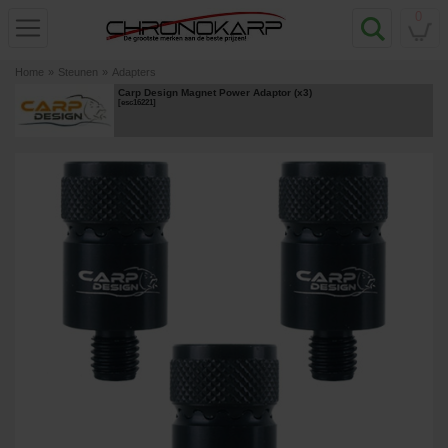
0
Home
»
Steunen
»
Adapters
Carp Design Magnet Power Adaptor (x3)
[
esc16221
]