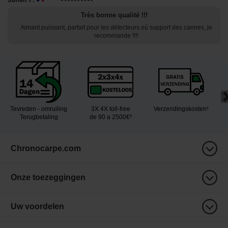
Très bonne qualité !!!
Aimant puissant, parfait pour les détecteurs où support des cannes, je
recommande !!!!
Tevreden - omruiling
3X 4X toll-free
Verzendingskosten¹
Terugbetaling
de 90 a 2500€²
Chronocarpe.com
Onze toezeggingen
Uw voordelen