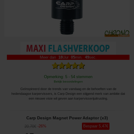
Meer dan
18
Uur
05
min.
48
sec.
Opmerking: 5 - 54 stemmen
Bekijk beoordelingen
Geïnspireerd door de trends van vandaag en de behoeften van de
hedendaagse karpervissers, is Carp Design een stijgend merk van ambitie dat
een nieuwe visie wil geven aan karpervisserijuitrusting.
Carp Design Magnet Power Adaptor (x3)
-
26
%
Bespaar
5
,47
€
20
,70
€