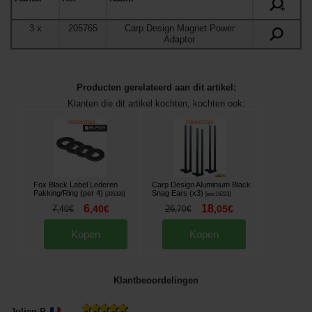
+
3
x
205765
Carp Design Magnet Power
Adaptor
Producten gerelateerd aan dit artikel:
Klanten die dit artikel kochten, kochten ook:
Fox Black Label Lederen
Carp Design Aluminium Black
Pakking/Ring (per 4)
Snag Ears (x3)
[
205328
]
[
esc16223
]
6
18
7
,
40
€
26
,
05
€
,
40
€
,
70
€
Kopen
Kopen
Klantbeoordelingen
Julien P.