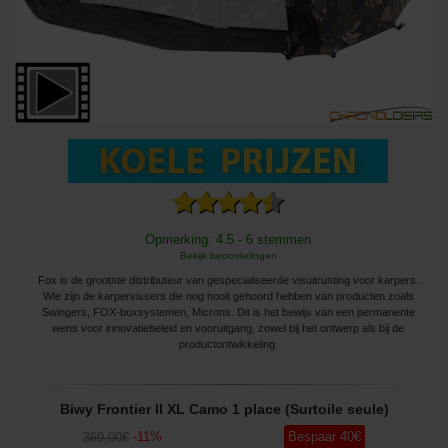
Opmerking: 4.5 - 6 stemmen
Bekijk beoordelingen
Fox is de grootste distributeur van gespecialiseerde visuitrusting voor karpers.
Wie zijn de karpervissers die nog nooit gehoord hebben van producten zoals
Swingers, FOX-boxsystemen, Microns. Dit is het bewijs van een permanente
wens voor innovatiebeleid en vooruitgang, zowel bij het ontwerp als bij de
productontwikkeling.
Biwy Frontier II XL Camo 1 place (Surtoile seule)
-
11
%
Bespaar
40
€
369
,00
€