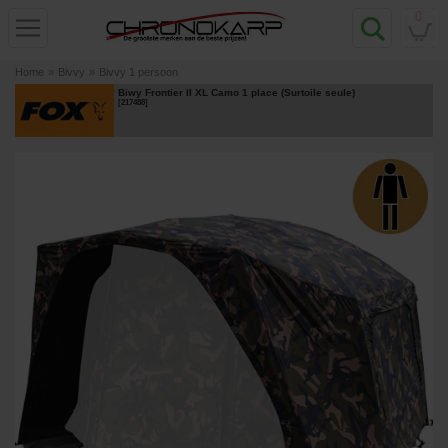
0
Home
»
Bivvy
»
Bivvy 1 persoon
Biwy Frontier II XL Camo 1 place (Surtoile seule)
[
217488
]