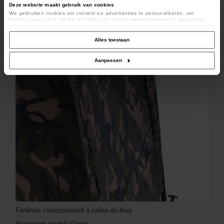
Deze website maakt gebruik van cookies
We gebruiken cookies om content en advertenties te personaliseren, om
functies voor social media te bieden en om ons websiteverkeer te analyseren.
Ook delen we informatie over uw gebruik van onze site met onze partners voor
social media, adverteren en analyse. Deze partners kunnen deze gegevens
combineren met andere informatie die u aan ze heeft verstrekt of die ze hebben
Alles toestaan
verzameld op basis van uw gebruik van hun services.
Aanpassen
Fenêtres correspondant à celles du biwy
Illustration modèle Green