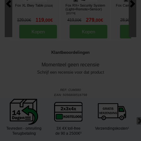
Fox XL Biwy Table
Fox RX+ Security System
Fox Camolite Pil
[
221118
]
(Light+Remote+Sensor)
[
221774
]
119
279
2
129
,
00
€
419
,
00
€
28
,
00
€
,
00
€
,
90
€
Kopen
Kopen
Kop
Klantbeoordelingen
Momenteel geen recensie
Schrijf een recensie voor dat product
REF:
CUM380
EAN:
5056808516798
Tevreden - omruiling
3X 4X toll-free
Verzendingskosten¹
Terugbetaling
de 90 a 2500€²