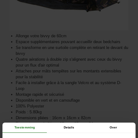
Allonge votre bivvy de 60cm
Espace supplémentaires pouvant accueillir deux bedchairs
Se transforme en une surtoile complète en retirant le devant du
bivvy
Quatre aérations à double zip s'alignent avec ceux du bivvy
pour un flux d'air optimal
Attaches pour mâts tempêtes sur les montants extensibles
pour la stabilité
Facile à installer grâce à la sangle Velcro et au système D-
Loop
Montage rapide et sécurisé
Disponible en vert et en camouflage
100% Polyester
Poids : 5.80kg
Dimensions pliées : 16cm x 16cm x 82cm
Dimensions emballées : 18cm x 18cm x 84cm
Toestemming
Details
Over
Poids emballé : 6.3kg
Fourni avec une extension de tapis de sol