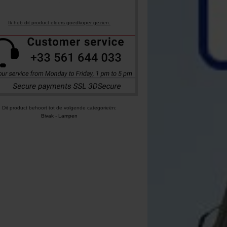
Ik heb dit product elders goedkoper gezien.
Dit product behoort tot de volgende categorieën:
Bivak
-
Lampen