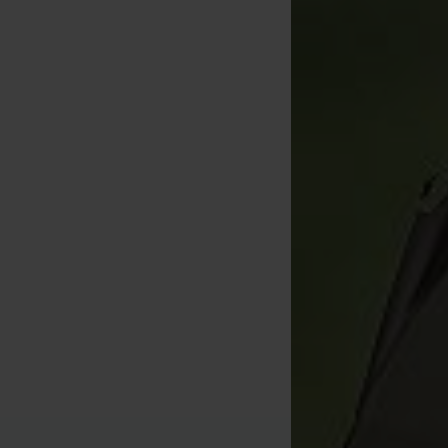
Fox Cookwear Espresso
Maker 450ml
[
221815
]
25
27
,
90
€
,
90
€
Kopen