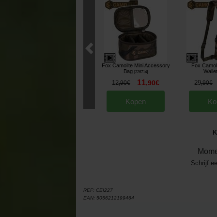
Fox Camolite Mini Accessory
Fox Camoli
Bag
Walle
[
226714
]
11
12
,
90
€
29
,
90
€
,
90
€
Kopen
Ko
K
Mome
Schrijf e
REF:
CEI227
EAN:
5056212199464