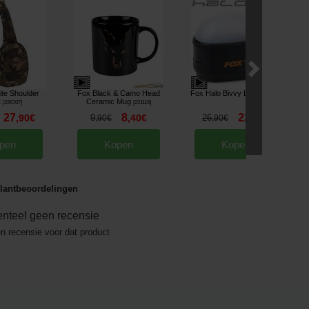
te Shoulder
Fox Black & Camo Head
Fox Halo Bivvy Light
[
214323
]
t
Ceramic Mug
[
226707
]
[
221116
]
27
8
22
,
90
€
9
,
40
€
26
,
90
€
,
90
€
,
90
€
pen
Kopen
Kopen
lantbeoordelingen
nteel geen recensie
en recensie voor dat product