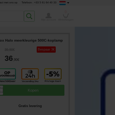
act met ons op
Telefoon : +33 5 61 64 40 33
0
Mijn account
Winkelwagen
ox Halo meerkleurige 500C-koplamp
Bespaar
3
€
39
,90
€
36
,90
€
▲
Kopen
▼
Gratis levering