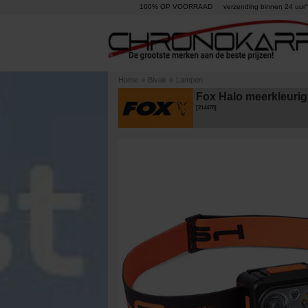
100% OP VOORRAAD
verzending binnen 24 uur°
Home
»
Bivak
»
Lampen
Fox Halo meerkleuri
[
214478
]