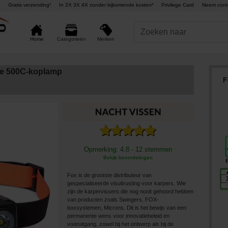
Gratis verzending¹
In 2X 3X 4X zonder bijkomende kosten²
Privilege Card
Neem cont
Merken
Home
Categorieën
ge 500C-koplamp
F
Opmerking: 4.8 - 12 stemmen
Bekijk beoordelingen
Fox is de grootste distributeur van
gespecialiseerde visuitrusting voor karpers. Wie
zijn de karpervissers die nog nooit gehoord hebben
van producten zoals Swingers, FOX-
boxsystemen, Microns. Dit is het bewijs van een
permanente wens voor innovatiebeleid en
vooruitgang, zowel bij het ontwerp als bij de