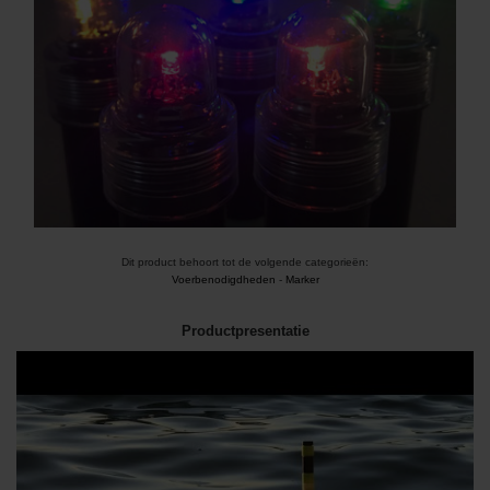
Dit product behoort tot de volgende categorieën:
Voerbenodigdheden
-
Marker
Productpresentatie