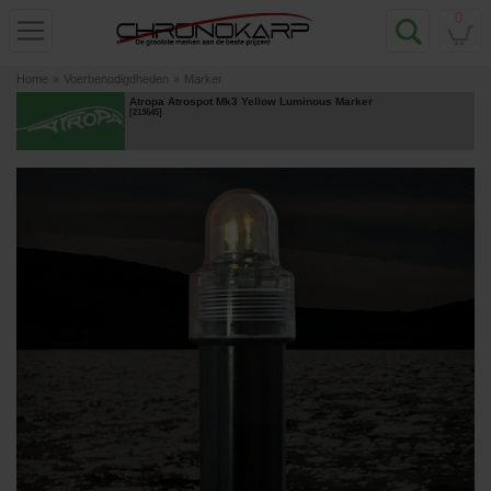
0
Home
»
Voerbenodigdheden
»
Marker
Atropa Atrospot Mk3 Yellow Luminous Marker
[
213645
]