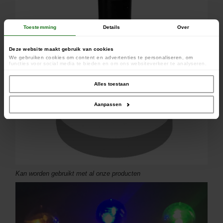
Toestemming
Details
Over
Deze website maakt gebruik van cookies
We gebruiken cookies om content en advertenties te personaliseren, om
functies voor social media te bieden en om ons websiteverkeer te analyseren.
Ook delen we informatie over uw gebruik van onze site met onze partners voor
social media, adverteren en analyse. Deze partners kunnen deze gegevens
combineren met andere informatie die u aan ze heeft verstrekt of die ze hebben
Alles toestaan
verzameld op basis van uw gebruik van hun services.
Aanpassen
Kan worden gebruikt met al onze producten