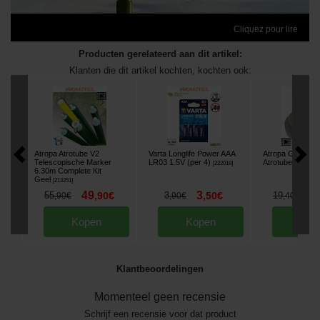
Cliquez pour lire
Producten gerelateerd aan dit artikel:
Klanten die dit artikel kochten, kochten ook:
Atropa Atrotube V2
Varta Longlife Power AAA
Atropa Gewichtj
Telescopische Marker
LR03 1.5V (per 4)
Atrotube
[
222018
]
[
213363
]
6.30m Complete Kit
Geel
[
213251
]
49
3
1
55
,
90
€
3
,
50
€
19
,
90
€
,
90
€
,
40
€
Kopen
Kopen
Kop
Klantbeoordelingen
Momenteel geen recensie
Schrijf een recensie voor dat product