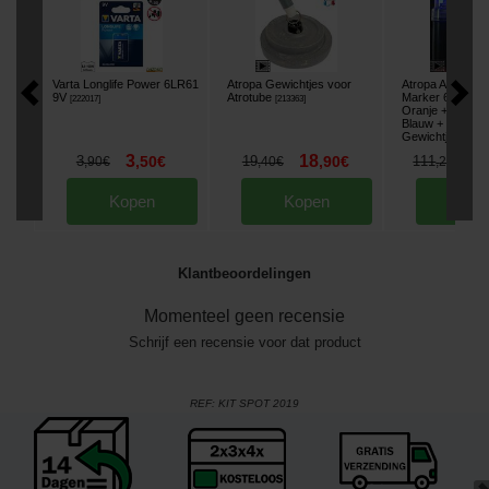
Varta Longlife Power 6LR61
Atropa Gewichtjes voor
Atropa Atrotube 
9V
Atrotube
Marker 6.30m Ful
[
222017
]
[
213363
]
Oranje + Spot T
Blauw +
Gewichtjes
[
esc15
3
18
9
3
,
50
€
19
,
90
€
111
,
90
€
,
40
€
,
20
€
Kopen
Kopen
Kop
Klantbeoordelingen
Momenteel geen recensie
Schrijf een recensie voor dat product
REF:
KIT SPOT 2019