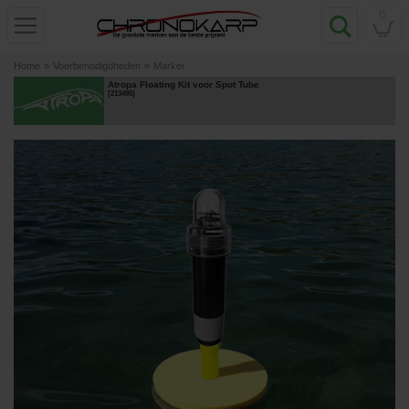
0
Home
»
Voerbenodigdheden
»
Marker
Atropa Floating Kit voor Spot Tube
[
213495
]