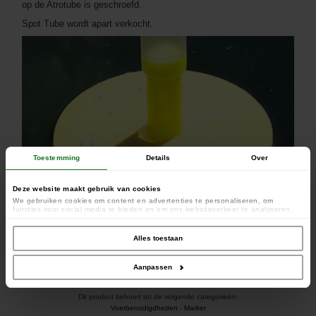
op de Atrotube is geschroefd.
Spot Tube wordt apart verkocht.
Toestemming
Details
Over
Deze website maakt gebruik van cookies
We gebruiken cookies om content en advertenties te personaliseren, om
functies voor social media te bieden en om ons websiteverkeer te analyseren.
Ook delen we informatie over uw gebruik van onze site met onze partners voor
social media, adverteren en analyse. Deze partners kunnen deze gegevens
combineren met andere informatie die u aan ze heeft verstrekt of die ze hebben
Alles toestaan
verzameld op basis van uw gebruik van hun services.
Aanpassen
Dit product behoort tot de volgende categorieën:
Voerbenodigdheden
-
Marker