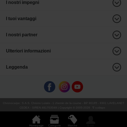
I nostri impegni
I tuoi vantaggi
I nostri partner
Ulteriori informazioni
Leggenda
Chronocarpe
:
S.A.S. Chrono Loisirs
- 1 chemin de la coume - BP 90185 - 9301 LAVELANET
CEDEX - SIREN 481703049 | Copyright © 2005-
2026
∇ ccdispo
Homepage
Categorie
Marche
Il mio