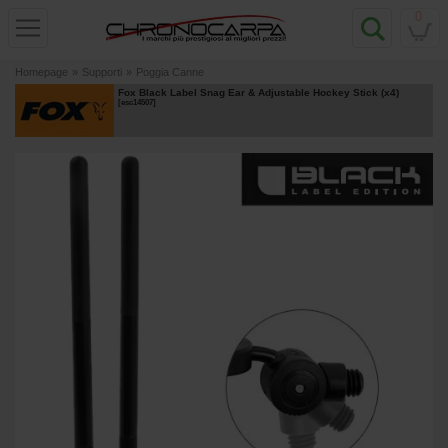
0
Homepage
»
Supporti
»
Poggia Canne
Fox Black Label Snag Ear & Adjustable Hockey Stick (x4)
[
esc14507
]