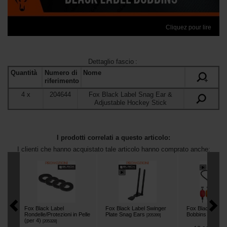
Cliquez pour lire
Dettaglio fascio
:
Quantità
Numero di
Nome
+
riferimento
4
x
204644
Fox Black Label Snag Ear &
Adjustable Hockey Stick
I prodotti correlati a questo articolo:
I clienti che hanno acquistato tale articolo hanno comprato anche:
Fox Black Label
Fox Black Label Swinger
Fox Black Labe
Rondelle/Protezioni in Pelle
Plate Snag Ears
Bobbins
[
205399
]
[
m30752
]
(per 4)
[
205328
]