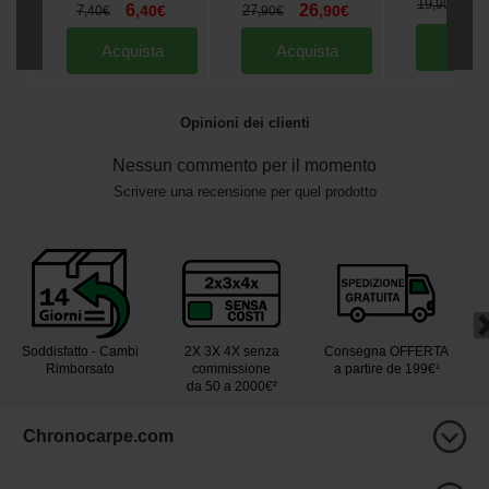
1
19
,
90
€
6
26
7
,
40
€
27
,
90
€
,
40
€
,
90
€
Acqu
Acquista
Acquista
Opinioni dei clienti
Nessun commento per il momento
Scrivere una recensione per quel prodotto
Soddisfatto - Cambi
2X 3X 4X senza
Consegna OFFERTA
Rimborsato
commissione
a partire de 199€¹
da 50 a 2000€²
Chronocarpe.com