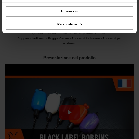
inoltre informazioni sul modo in cui utilizzi il nostro sito con i nostri partner che si
occupano di analisi dei dati web, pubblicità e social media, i quali potrebbero
combinarle con altre informazioni che hai fornito loro o che hanno raccolto dal
Accetta tutti
tuo utilizzo dei loro servizi.
Personalizza
Questo prodotto appartiene alle seguenti categorie:
Supporti
-
Indicatori
-
Poggia Canne
-
Accessori indicatore
-
Accessori per
avvisatori
Presentazione del prodotto