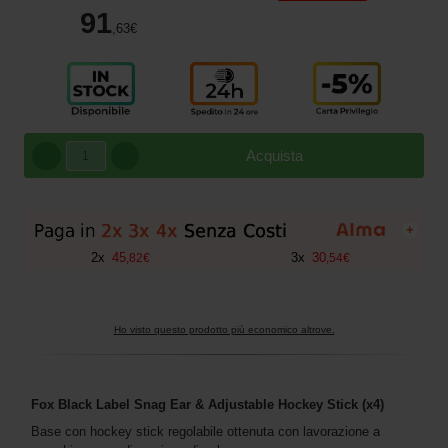
91
,63
€
Acquista
+
2
x
45
3
x
30
,
82
€
,
54
€
Ho visto questo prodotto più economico altrove.
Fox Black Label Snag Ear & Adjustable Hockey Stick (x4)
Base con hockey stick regolabile ottenuta con lavorazione a