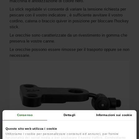
macchina e anodizzazione di colore nero.
Lo stick regolabile vi consente di variare la tensione richiesta per
pescare con il vostro indicatore , è sufficiente avvitare il vostro
cordino, catena o braccio quiver in posizione per bloccare l'hockey
stick.
Le orecchie sono caratterizzate da un rivestimento in gomma che
preserva le vostre canne.
Le orecchie possono essere rimosse per il trasporto oppure se non
necessarie.
Consenso
Dettagli
Informazioni sui cookie
Questo sito web utilizza i cookie
Utilizziamo i cookie per personalizzare contenuti ed annunci, per fornire
funzionalità dei social media e per analizzare il nostro traffico. Condividiamo