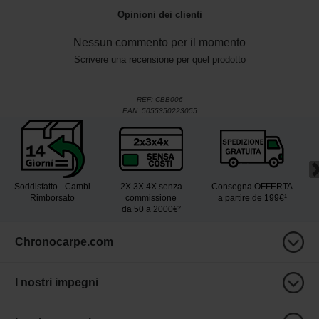
Opinioni dei clienti
Nessun commento per il momento
Scrivere una recensione per quel prodotto
REF:
CBB006
EAN:
5055350223055
Soddisfatto - Cambi
2X 3X 4X senza
Consegna OFFERTA
Rimborsato
commissione
a partire de 199€¹
da 50 a 2000€²
Chronocarpe.com
I nostri impegni