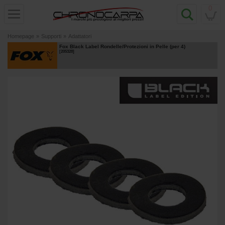
0
Homepage
»
Supporti
»
Adattatori
Fox Black Label Rondelle/Protezioni in Pelle (per 4)
[
205328
]