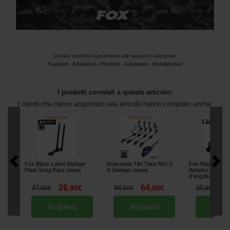
Questo prodotto appartiene alle seguenti categorie:
Supporti
-
Adattatori
-
Picchetti
-
Adattatori - Stabilizzatori
I prodotti correlati a questo articolo:
I clienti che hanno acquistato tale articolo hanno comprato anche:
Fox Black Label Swinger
Anaconda Tiki Taka IMS-2
Fox Black Label
Plate Snag Ears
4 Swinger
Adaptor Adattato
[
205399
]
[
204595
]
d'angolo
[
205674
]
26
64
2
27
,
90
€
84
,
90
€
25
,
90
€
,
90
€
,
90
€
Acquista
Acquista
Acqu