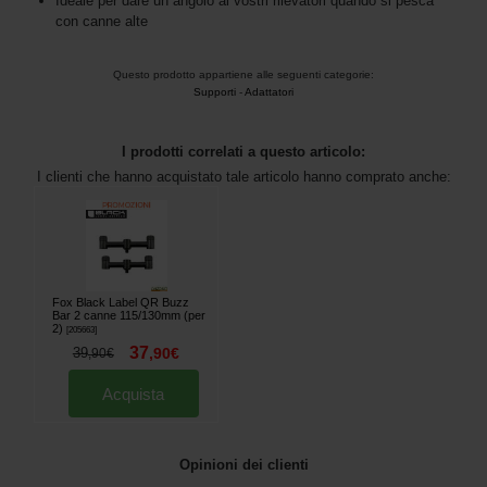
Ideale per dare un angolo ai vostri rilevatori quando si pesca
con canne alte
Questo prodotto appartiene alle seguenti categorie:
Supporti
-
Adattatori
I prodotti correlati a questo articolo:
I clienti che hanno acquistato tale articolo hanno comprato anche:
Fox Black Label QR Buzz
Bar 2 canne 115/130mm (per
2)
[
205663
]
37
39
,
90
€
,
90
€
Acquista
Opinioni dei clienti