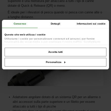
superiore e una filettatura per attaccarsi a tutti i tipi di canne
dotate di Quick & Release (QR) o meno.
È ideale per i rilevatori di pesca quando si pesca con canne alte o
a lunghe distanze.
Consenso
Dettagli
Informazioni sui cookie
Questo sito web utilizza i cookie
Utilizziamo i cookie per personalizzare contenuti ed annunci, per fornire
funzionalità dei social media e per analizzare il nostro traffico. Condividiamo
inoltre informazioni sul modo in cui utilizzi il nostro sito con i nostri partner che si
occupano di analisi dei dati web, pubblicità e social media, i quali potrebbero
combinarle con altre informazioni che hai fornito loro o che hanno raccolto dal
Accetta tutti
tuo utilizzo dei loro servizi.
Personalizza
Adattatore angolare dotato di un sistema QR per un allarme o
altri accessori sulla parte superiore e un filetto per essere
attaccato a tutti i tipi di picche