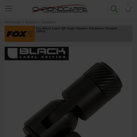
0
Homepage
»
Supporti
»
Adattatori
Fox Black Label QR Angle Adaptor Adattatore d'angolo
[
205674
]