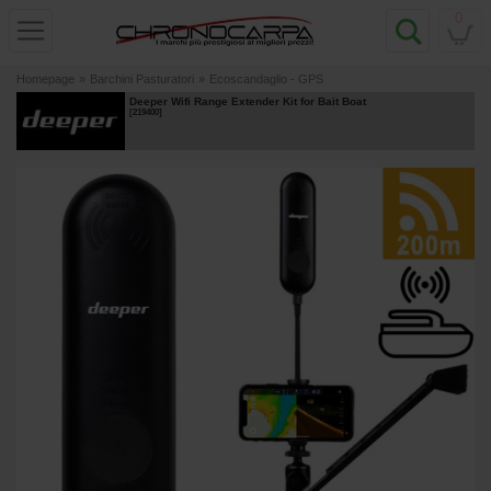
0
Homepage
»
Barchini Pasturatori
»
Ecoscandaglio - GPS
Deeper Wifi Range Extender Kit for Bait Boat
[
219400
]