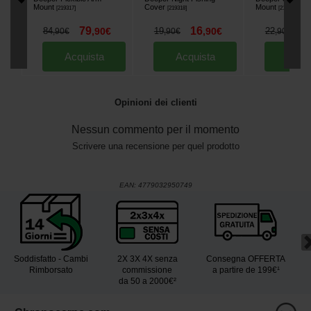
Mount
Cover
Mount
[
219317
]
[
219318
]
[
219953
]
79
16
1
84
,
90
€
19
,
90
€
22
,
90
€
,
90
€
,
90
€
Acquista
Acquista
Acqu
Opinioni dei clienti
Nessun commento per il momento
Scrivere una recensione per quel prodotto
EAN:
4779032950749
Soddisfatto - Cambi
2X 3X 4X senza
Consegna OFFERTA
Rimborsato
commissione
a partire de 199€¹
da 50 a 2000€²