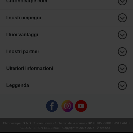
Chronocarpe.com
I nostri impegni
I tuoi vantaggi
I nostri partner
Ulteriori informazioni
Leggenda
Chronocarpe
:
S.A.S. Chrono Loisirs
- 1 chemin de la coume - BP 90185 - 9301 LAVELANET
CEDEX - SIREN 481703049 | Copyright © 2005-
2026
∇ ccdispo