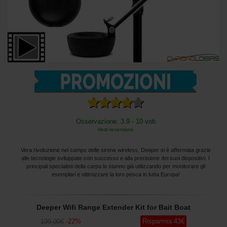
Osservazione: 3.9 - 10 voti
Vedi recensioni
Vera rivoluzione nel campo delle sirene wireless, Deeper si è affermata grazie
alle tecnologie sviluppate con successo e alla precisione dei suoi dispositivi. I
principali specialisti della carpa lo stanno già utilizzando per monitorare gli
esemplari e ottimizzare la loro pesca in tutta Europa!
Deeper Wifi Range Extender Kit for Bait Boat
-
22
%
Risparmia
43
€
199
,00
€