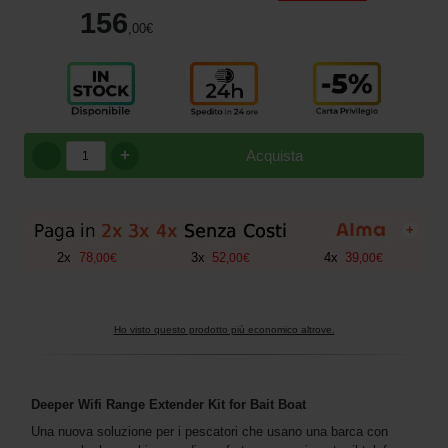
156
,00
€
+
Acquista
+
2
x
78
3
x
52
4
x
39
,
00
€
,
00
€
,
00
€
Ho visto questo prodotto più economico altrove.
Deeper Wifi Range Extender Kit for Bait Boat
Una nuova soluzione per i pescatori che usano una barca con