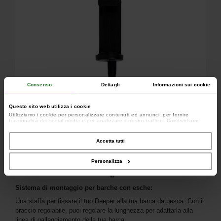
Consenso
Dettagli
Informazioni sui cookie
Questo sito web utilizza i cookie
Utilizziamo i cookie per personalizzare contenuti ed annunci, per fornire
funzionalità dei social media e per analizzare il nostro traffico. Condividiamo
inoltre informazioni sul modo in cui utilizzi il nostro sito con i nostri partner che si
occupano di analisi dei dati web, pubblicità e social media, i quali potrebbero
combinarle con altre informazioni che hai fornito loro o che hanno raccolto dal
Accetta tutti
tuo utilizzo dei loro servizi.
Personalizza
Sistema di montaggio per barche con esche:
Una staffa per fissare il tuo Deeper alla tua barca da pesca. Con il
braccio regolabile, puoi regolare la lunghezza per adattarla alla
linea di galleggiamento della tua barca.