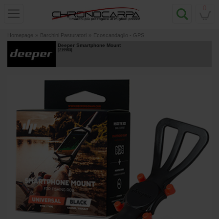
0
Homepage
»
Barchini Pasturatori
»
Ecoscandaglio - GPS
Deeper Smartphone Mount
[
219953
]