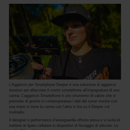
L’Aggancio per Smartphone Deeper è una soluzione di aggancio
duraturo per allacciare il vostro smartphone all’impugnatura di una
canna. L’aggancio Smartphone è uno strumento di valore che vi
premette di gestire in contemporanea i dati del sonar mentre con
una mano si tiene la canna con l’altra si tira su il Deeper col
mulinello.
Il designer e performance d’avanguardia offrono presa e vi evita di
mettere al riparo cellulare in dispositivi di fissaggio di silicone. Le