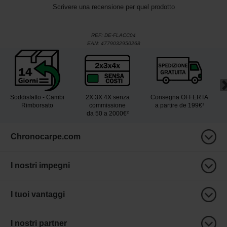
Scrivere una recensione per quel prodotto
REF:
DE-FLACC04
EAN:
4779032950268
Soddisfatto - Cambi
2X 3X 4X senza
Consegna OFFERTA
Rimborsato
commissione
a partire de 199€¹
da 50 a 2000€²
Chronocarpe.com
I nostri impegni
I tuoi vantaggi
I nostri partner