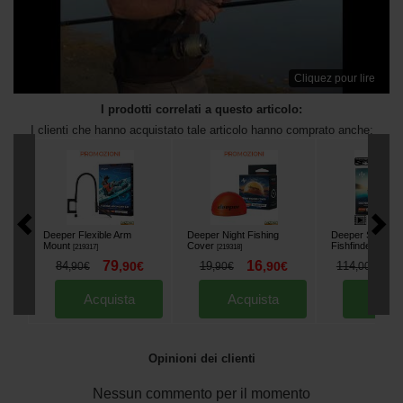
Cliquez pour lire
I prodotti correlati a questo articolo:
I clienti che hanno acquistato tale articolo hanno comprato anche:
Deeper Flexible Arm
Deeper Night Fishing
Deeper Start
Mount
Cover
Fishfinder
[
219317
]
[
219318
]
[
219952
]
79
16
1
84
,
90
€
19
,
90
€
114
,
90
€
,
90
€
,
00
€
Acquista
Acquista
Acqu
Opinioni dei clienti
Nessun commento per il momento