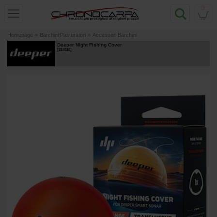
0
Homepage
»
Barchini Pasturatori
»
Accessori Barchini
Deeper Night Fishing Cover
[
219318
]