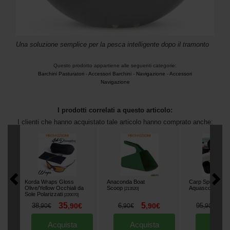
Una soluzione semplice per la pesca intelligente dopo il tramonto
Questo prodotto appartiene alle seguenti categorie:
Barchini Pasturatori
-
Accessori Barchini
-
Navigazione
-
Accessori
Navigazione
I prodotti correlati a questo articolo:
I clienti che hanno acquistato tale articolo hanno comprato anche:
Korda Wraps Gloss
Anaconda Boat
Carp Spirit Wat
Olive/Yellow Occhiali da
Scoop
Aquascope
[
213520
]
[
4501
Sole Polarizzati
[
220070
]
35
5
8
38
,
90
€
6
,
90
€
95
,
90
€
,
90
€
,
90
€
Acquista
Acquista
Acqu