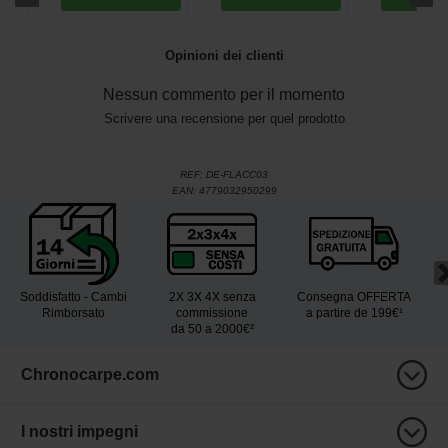
Opinioni dei clienti
Nessun commento per il momento
Scrivere una recensione per quel prodotto
REF:
DE-FLACC03
EAN:
4779032950299
Soddisfatto - Cambi
2X 3X 4X senza
Consegna OFFERTA
Rimborsato
commissione
a partire de 199€¹
da 50 a 2000€²
Chronocarpe.com
I nostri impegni