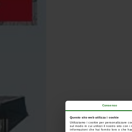
Consenso
Questo sito web utilizza i cookie
Utilizziamo i cookie per personalizzare co
sul modo in cui utilizzi il nostro sito con
informazioni che hai fornito loro o che han