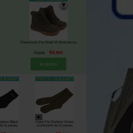
Chaussures Fox Khaki V2 Boot
[
269012A
]
64
,
90
€
74
,
90
€
Acquista
plorer Black
Calze Fox Explorer Green
da 3)
(confezione da 3)
[
269360A
]
[
269358A
]