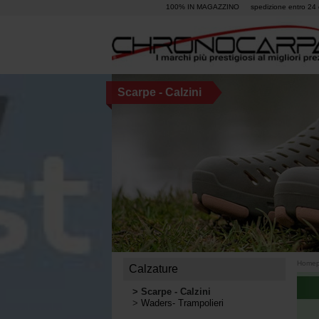
100% IN MAGAZZINO
spedizione entro 24 
Scarpe - Calzini
Home
Calzature
>
Scarpe - Calzini
>
Waders- Trampolieri