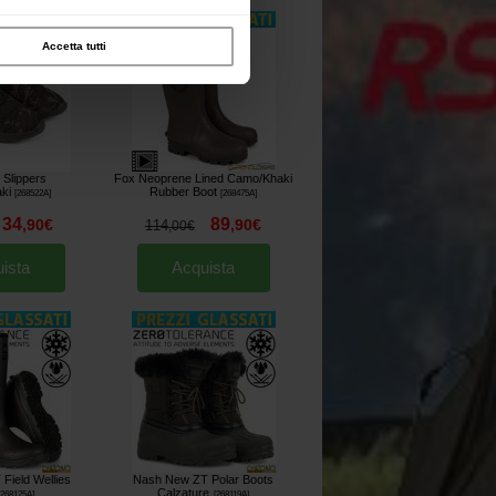
Accetta tutti
 Slippers
Fox Neoprene Lined Camo/Khaki
ki
Rubber Boot
[
268522A
]
[
268475A
]
34
89
,
90
€
,
90
€
114
,
00
€
ista
Acquista
Field Wellies
Nash New ZT Polar Boots
Calzature
268125A
]
[
268119A
]