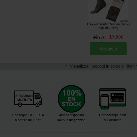
Trakker Winter Merino Socks
calzini
[
m25839
]
17
,
90
€
19
,
90
€
Acquista
Visualizza i prodotti in corso di riforn
<
Consegna OFFERTA
Articoli disponibili
Chronocarpe.com
a partire de 199€¹
100% in magazzino³
sul cellulare