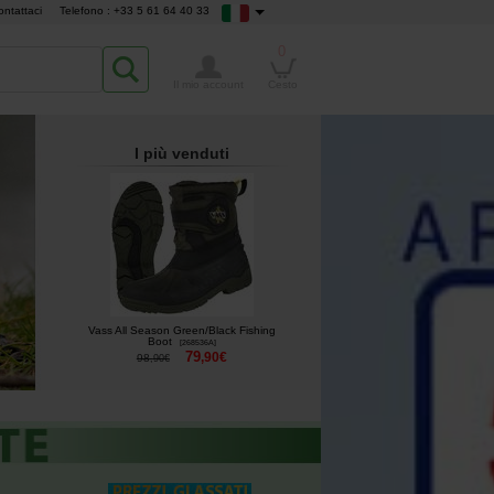
ontattaci
Telefono : +33 5 61 64 40 33
0
Il mio account
Cesto
I più venduti
Vass All Season Green/Black Fishing
Boot
[
268536A
]
79
,
90
€
98
,
90
€