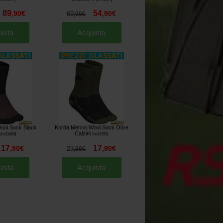
89
54
,
90
€
,
90
€
69
,
90
€
ista
Acquista
ool Sock Black
Korda Merino Wool Sock Olive
Calzini
[
m33400
]
[
m33399
]
17
17
,
90
€
,
90
€
23
,
90
€
ista
Acquista