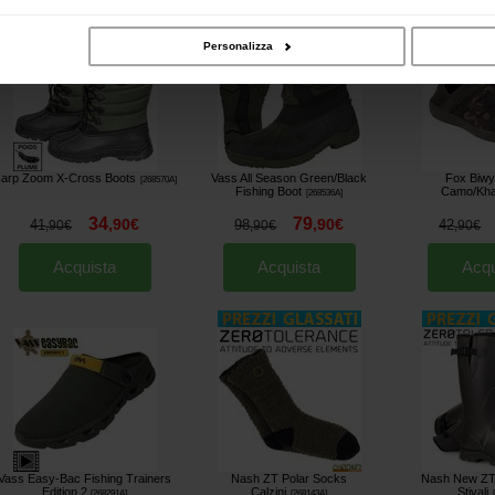
Personalizza
arp Zoom X-Cross Boots
Vass All Season Green/Black
Fox Biwy
[
268570A
]
Fishing Boot
Camo/Kha
[
268536A
]
34
79
,
90
€
,
90
€
41
98
42
,
90
€
,
90
€
,
90
€
Acquista
Acquista
Acqu
Vass Easy-Bac Fishing Trainers
Nash ZT Polar Socks
Nash New ZT 
Edition 2
Calzini
Stivali
[
268291A
]
[
268143A
]
[