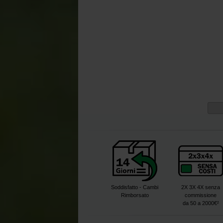
Soddisfatto - Cambi
2X 3X 4X senza
Rimborsato
commissione
da 50 a 2000€²