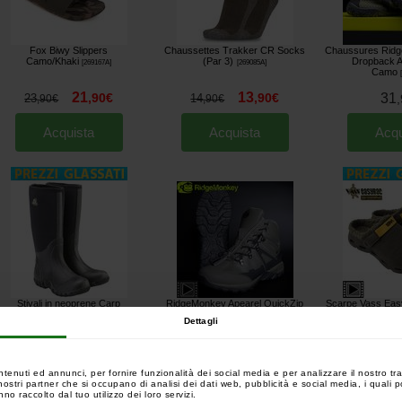
Fox Biwy Slippers
Chaussettes Trakker CR Socks
Chaussures Ridg
Camo/Khaki
(Par 3)
Dropback 
[
269167A
]
[
269085A
]
Camo
21
13
,
90
€
,
90
€
31
23
14
,
,
90
€
,
90
€
Acquista
Acquista
Acqu
Stivali in neoprene Carp
RidgeMonkey Apearel QuickZip
Scarpe Vass Easy
Spirit
All-Weather Boots
pelliccia
[
268956A
]
[
268822A
]
Dettagli
61
,
90
€
119
94
,
00
€
54
,
90
€
,
90
€
ntenuti ed annunci, per fornire funzionalità dei social media e per analizzare il nostro tra
Acquista
Acquista
Acqu
 i nostri partner che si occupano di analisi dei dati web, pubblicità e social media, i quali
no raccolto dal tuo utilizzo dei loro servizi.