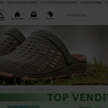
ore
Spese di consegna offerte¹
in 2, 3 o 4 volte senza interessi²
Lettera di Privilegio
C
Marche
Homepage
Categorie
page
»
Categorie
»
Calzature
»
Scarpe - Calzini