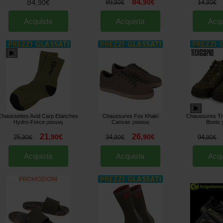
84
84
,
90
€
,
90
€
89
14
,
90
€
,
90
€
Acquista
Acquista
Acqu
Chaussettes Avid Carp Etanches
Chaussures Fox Khaki
Chaussures Tr
Hydro-Force
Canvas
Boots
[
269319A
]
[
269300A
]
[
21
26
,
90
€
,
90
€
25
34
94
,
90
€
,
90
€
,
90
€
Acquista
Acquista
Acqu