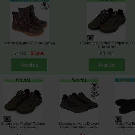
Fox Khaki/Camo V2 Boots
Chaussures Trakker Techpro Scout
[
268690A
]
Shoe
[
269401A
]
64
,
90
€
84
74
,
90
€
,
90
€
Acquista
Acquista
Chaussures Trakker Techpro
Chaussures Korda Drykore
Calze Fox Ex
Scout Shoe
Trainer Dark Kamo
(confezione 
[
269401A
]
[
269411A
]