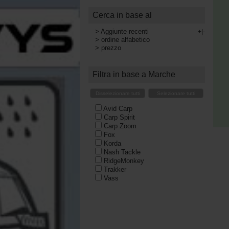
Cerca in base al
>
Aggiunte recenti
+|-
>
ordine alfabetico
>
prezzo
Filtra in base a Marche
Disselezionare tutti
Selezionare tutti
Avid Carp
Carp Spirit
Carp Zoom
Fox
Korda
Nash Tackle
RidgeMonkey
Trakker
Vass