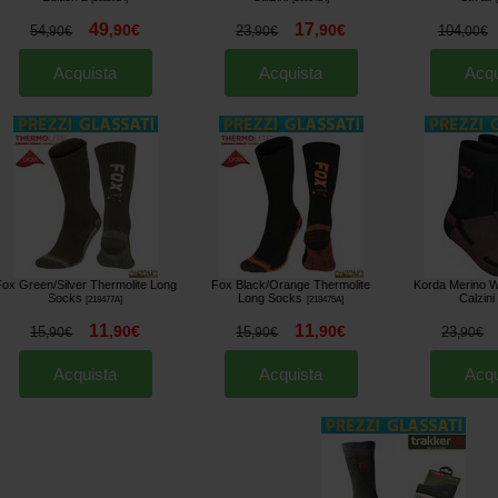
49
17
,
90
€
,
90
€
54
23
104
,
90
€
,
90
€
,
00
€
Acquista
Acquista
Acqu
ox Green/Silver Thermolite Long
Fox Black/Orange Thermolite
Korda Merino W
Socks
Long Socks
Calzini
[
218477A
]
[
218475A
]
11
11
,
90
€
,
90
€
15
15
23
,
90
€
,
90
€
,
90
€
Acquista
Acquista
Acqu