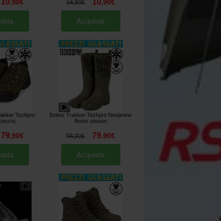
10
10
,
90
€
,
90
€
14
,
90
€
ista
Acquista
akker Techpro
Bottes Trakker Techpro Neoprene
Boots
269197A
]
[
269193A
]
79
79
,
90
€
,
90
€
94
,
90
€
ista
Acquista